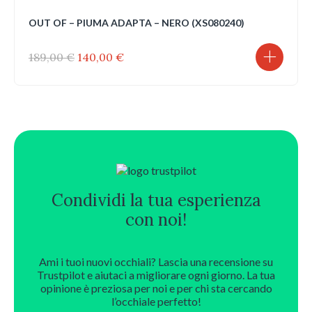
OUT OF – PIUMA ADAPTA – NERO (XS080240)
Il
Il
189,00
€
140,00
€
prezzo
prezzo
originale
attuale
era:
è:
189,00 €.
140,00 €.
Condividi la tua esperienza
con noi!
Ami i tuoi nuovi occhiali? Lascia una recensione su
Trustpilot e aiutaci a migliorare ogni giorno. La tua
opinione è preziosa per noi e per chi sta cercando
l’occhiale perfetto!