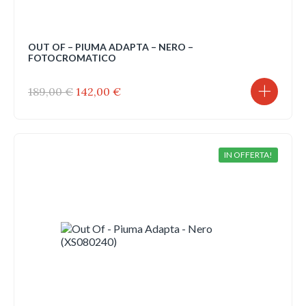
OUT OF – PIUMA ADAPTA – NERO –
FOTOCROMATICO
Il
Il
189,00
€
142,00
€
prezzo
prezzo
originale
attuale
era:
è:
189,00 €.
142,00 €.
IN OFFERTA!