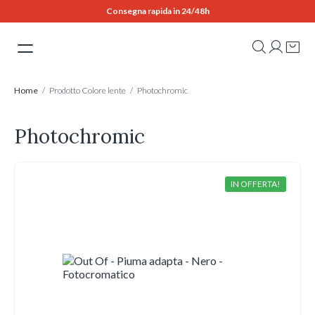
Skip
Consegna rapida in 24/48h
to
content
Home
/ Prodotto Colore lente / Photochromic
Photochromic
IN OFFERTA!