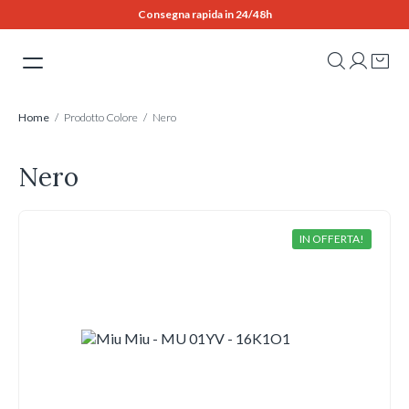
Skip
Consegna rapida in 24/48h
to
content
Home
/ Prodotto Colore / Nero
Nero
IN OFFERTA!