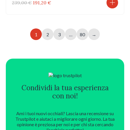
Il
Il
239,00
€
191,20
€
prezzo
prezzo
originale
attuale
era:
è:
239,00 €.
191,20 €.
1
2
3
…
80
→
Condividi la tua esperienza
con noi!
Ami i tuoi nuovi occhiali? Lascia una recensione su
Trustpilot e aiutaci a migliorare ogni giorno. La tua
opinione è preziosa per noi e per chi sta cercando
l’occhiale perfetto!