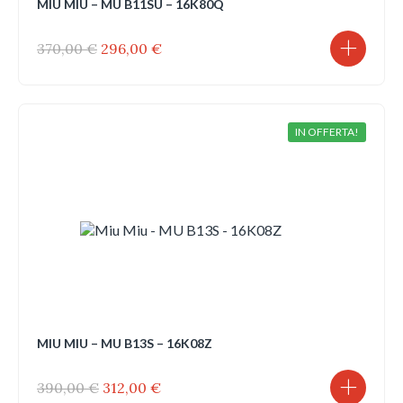
MIU MIU – MU B11SU – 16K80Q
Il
Il
370,00
€
296,00
€
prezzo
prezzo
originale
attuale
era:
è:
370,00 €.
296,00 €.
IN OFFERTA!
MIU MIU – MU B13S – 16K08Z
Il
Il
390,00
€
312,00
€