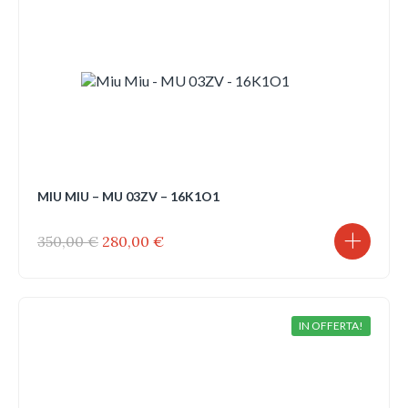
MIU MIU – MU 03ZV – 16K1O1
Il
Il
350,00
€
280,00
€
prezzo
prezzo
originale
attuale
era:
è:
350,00 €.
280,00 €.
IN OFFERTA!