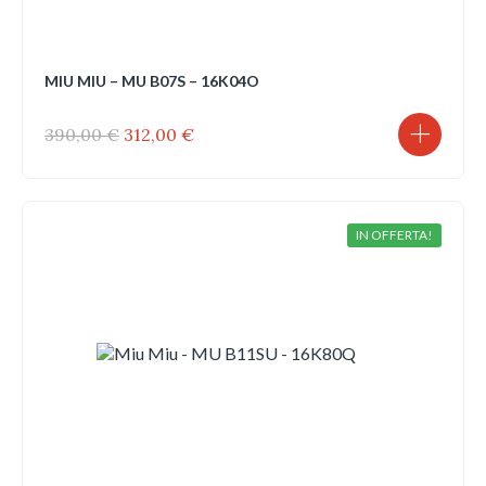
MIU MIU – MU B07S – 16K04O
Il
Il
390,00
€
312,00
€
prezzo
prezzo
originale
attuale
era:
è:
390,00 €.
312,00 €.
IN OFFERTA!