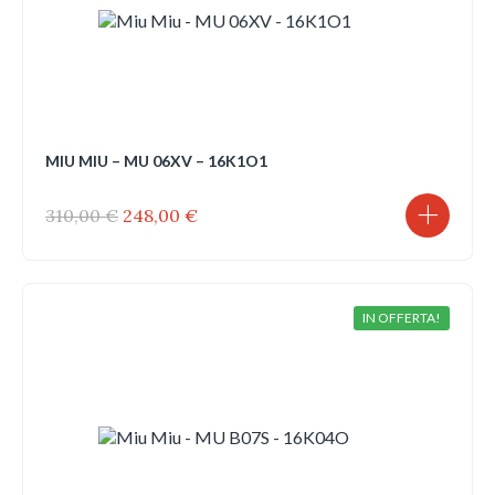
MIU MIU – MU 06XV – 16K1O1
Il
Il
310,00
€
248,00
€
prezzo
prezzo
originale
attuale
era:
è:
310,00 €.
248,00 €.
IN OFFERTA!