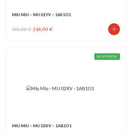
MIU MIU – MU 01YV – 16K1O1
Il
Il
310,00
€
248,00
€
prezzo
prezzo
originale
attuale
era:
è:
310,00 €.
248,00 €.
IN OFFERTA!
MIU MIU – MU 02XV – 1AB1O1