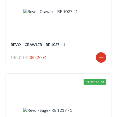
REVO – CRAWLER – RE 1027 – 1
Il
Il
199,00
€
159,20
€
prezzo
prezzo
originale
attuale
era:
è:
199,00 €.
159,20 €.
IN OFFERTA!