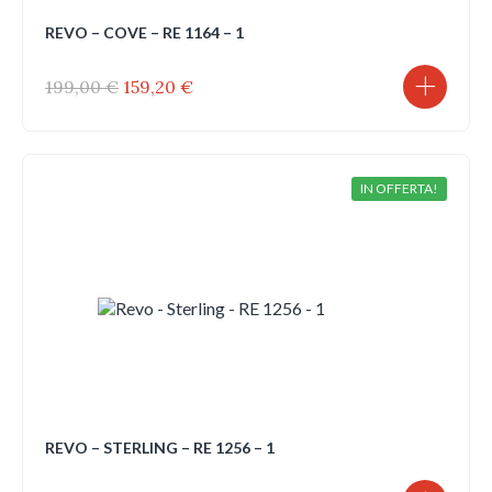
REVO – COVE – RE 1164 – 1
Il
Il
199,00
€
159,20
€
prezzo
prezzo
originale
attuale
era:
è:
199,00 €.
159,20 €.
IN OFFERTA!
REVO – STERLING – RE 1256 – 1