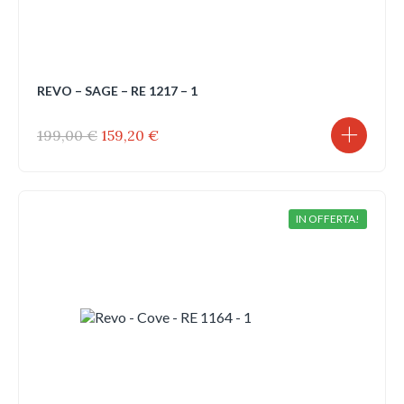
REVO – SAGE – RE 1217 – 1
Il
Il
199,00
€
159,20
€
prezzo
prezzo
originale
attuale
era:
è:
199,00 €.
159,20 €.
IN OFFERTA!