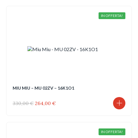
era:
è:
330,00 €.
264,00 €.
IN OFFERTA!
MIU MIU – MU 02ZV – 16K1O1
Il
Il
330,00
€
264,00
€
prezzo
prezzo
originale
attuale
era:
è:
330,00 €.
264,00 €.
IN OFFERTA!