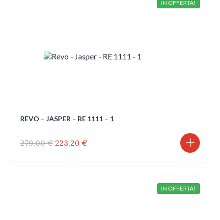
IN OFFERTA!
REVO – JASPER – RE 1111 – 1
Il
Il
279,00
€
223,20
€
prezzo
prezzo
originale
attuale
era:
è:
279,00 €.
223,20 €.
IN OFFERTA!