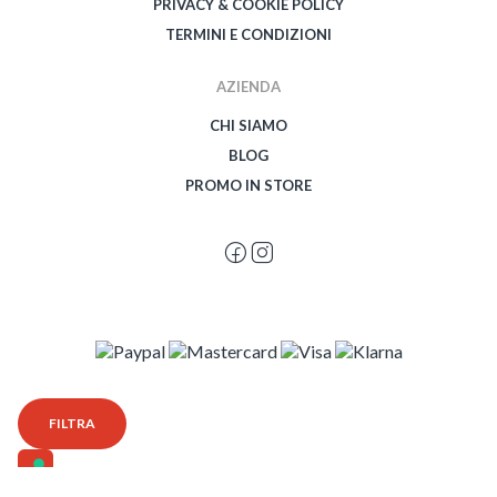
PRIVACY & COOKIE POLICY
TERMINI E CONDIZIONI
AZIENDA
CHI SIAMO
BLOG
PROMO IN STORE
© 2026 Spegetti Visione Superba - Frasimo SRL - P.Iva 02435950999 - Tutti i
FILTRA
diritti riservati - Powered by