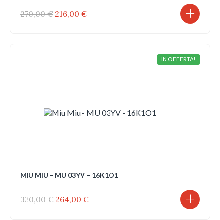
Il
Il
270,00
€
216,00
€
prezzo
prezzo
originale
attuale
era:
è:
270,00 €.
216,00 €.
IN OFFERTA!
MIU MIU – MU 03YV – 16K1O1
Il
Il
330,00
€
264,00
€
prezzo
prezzo
originale
attuale