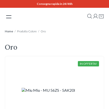
Skip
Consegna rapida in 24/48h
to
content
Home
/ Prodotto Colore / Oro
Oro
IN OFFERTA!