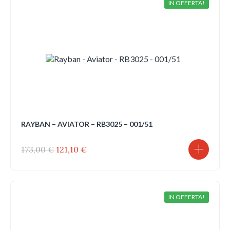
IN OFFERTA!
RAYBAN – AVIATOR – RB3025 – 001/51
Il
Il
173,00
€
121,10
€
prezzo
prezzo
originale
attuale
era:
è:
173,00 €.
121,10 €.
IN OFFERTA!