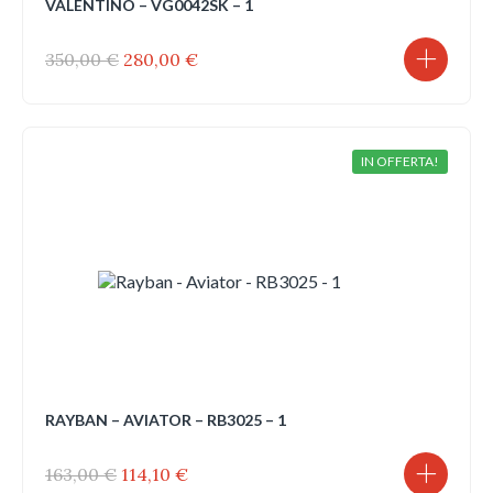
VALENTINO – VG0042SK – 1
Il
Il
350,00
€
280,00
€
prezzo
prezzo
originale
attuale
era:
è:
350,00 €.
280,00 €.
IN OFFERTA!
RAYBAN – AVIATOR – RB3025 – 1
Il
Il
163,00
€
114,10
€