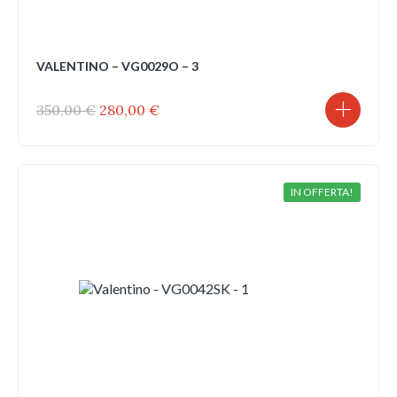
VALENTINO – VG0029O – 3
Il
Il
350,00
€
280,00
€
prezzo
prezzo
originale
attuale
era:
è:
350,00 €.
280,00 €.
IN OFFERTA!