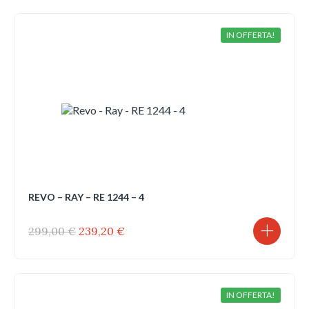
era:
è:
179,00 €.
125,30 €.
IN OFFERTA!
REVO – RAY – RE 1244 – 4
Il
Il
299,00
€
239,20
€
prezzo
prezzo
originale
attuale
era:
è:
299,00 €.
239,20 €.
IN OFFERTA!