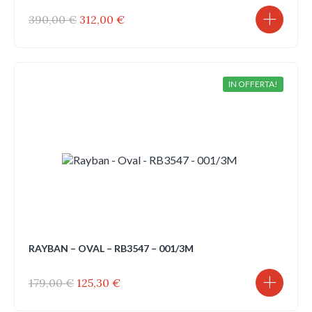
Il
Il
390,00
€
312,00
€
prezzo
prezzo
originale
attuale
era:
è:
390,00 €.
312,00 €.
IN OFFERTA!
RAYBAN – OVAL – RB3547 – 001/3M
Il
Il
179,00
€
125,30
€
prezzo
prezzo
originale
attuale