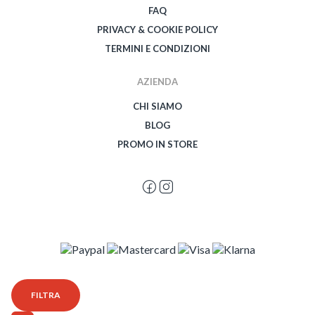
FAQ
PRIVACY & COOKIE POLICY
TERMINI E CONDIZIONI
AZIENDA
CHI SIAMO
BLOG
PROMO IN STORE
© 2026 Spegetti Visione Superba - Frasimo SRL - P.Iva 02435950999 - Tutti i
FILTRA
diritti riservati - Powered by