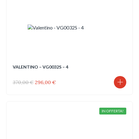
VALENTINO – VG0032S – 4
Il
Il
370,00
€
296,00
€
prezzo
prezzo
originale
attuale
era:
è:
370,00 €.
296,00 €.
IN OFFERTA!