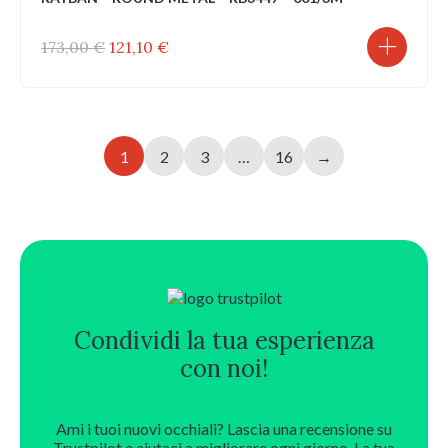
Il
Il
173,00
€
121,10
€
prezzo
prezzo
originale
attuale
era:
è:
173,00 €.
121,10 €.
1
2
3
…
16
→
Condividi la tua esperienza
con noi!
Ami i tuoi nuovi occhiali? Lascia una recensione su
Trustpilot e aiutaci a migliorare ogni giorno. La tua