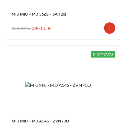
MIU MIU – MU 56ZS – 5AK20I
Il
Il
370,00
€
296,00
€
prezzo
prezzo
originale
attuale
era:
è:
370,00 €.
296,00 €.
IN OFFERTA!
MIU MIU – MU A54S – ZVN70O