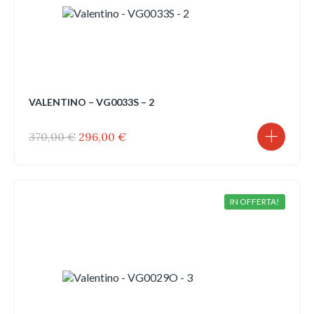
VALENTINO – VG0033S – 2
Il
Il
370,00
€
296,00
€
prezzo
prezzo
originale
attuale
era:
è:
370,00 €.
296,00 €.
IN OFFERTA!