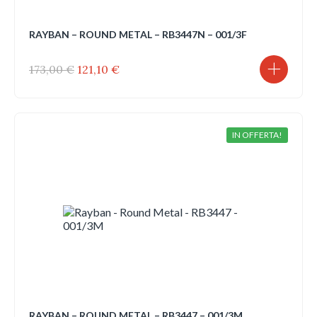
RAYBAN – ROUND METAL – RB3447N – 001/3F
Il
Il
173,00
€
121,10
€
prezzo
prezzo
originale
attuale
era:
è:
173,00 €.
121,10 €.
IN OFFERTA!
RAYBAN – ROUND METAL – RB3447 – 001/3M