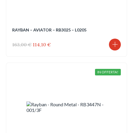
RAYBAN – AVIATOR – RB3025 – L0205
Il
Il
163,00
€
114,10
€
prezzo
prezzo
originale
attuale
era:
è:
163,00 €.
114,10 €.
IN OFFERTA!