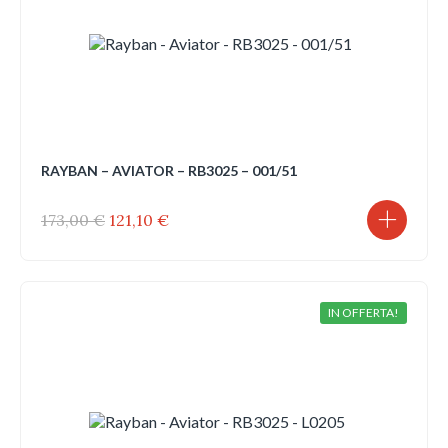
RAYBAN – AVIATOR – RB3025 – 001/51
Il
Il
173,00
€
121,10
€
prezzo
prezzo
originale
attuale
era:
è:
173,00 €.
121,10 €.
IN OFFERTA!