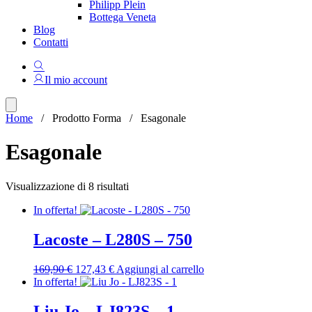
Philipp Plein
Bottega Veneta
Blog
Contatti
Il mio account
Home
/ Prodotto Forma / Esagonale
Esagonale
Ordina
Visualizzazione di 8 risultati
in
In offerta!
base
al
più
Lacoste – L280S – 750
recente
Il
Il
169,90
€
127,43
€
Aggiungi al carrello
prezzo
prezzo
In offerta!
originale
attuale
era:
è:
Liu Jo – LJ823S – 1