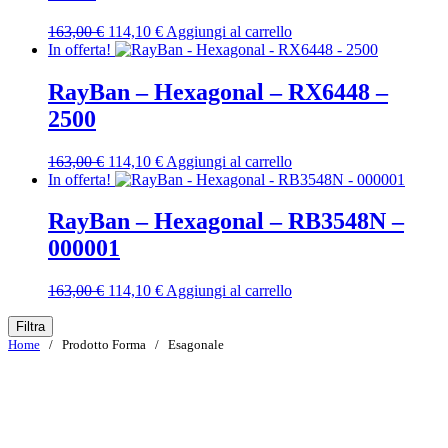
Il
Il
163,00
€
114,10
€
Aggiungi al carrello
prezzo
prezzo
In offerta!
originale
attuale
era:
è:
RayBan – Hexagonal – RX6448 –
163,00 €.
114,10 €.
2500
Il
Il
163,00
€
114,10
€
Aggiungi al carrello
prezzo
prezzo
In offerta!
originale
attuale
era:
è:
RayBan – Hexagonal – RB3548N –
163,00 €.
114,10 €.
000001
Il
Il
163,00
€
114,10
€
Aggiungi al carrello
prezzo
prezzo
originale
attuale
Filtra
era:
è:
Home
/ Prodotto Forma / Esagonale
163,00 €.
114,10 €.