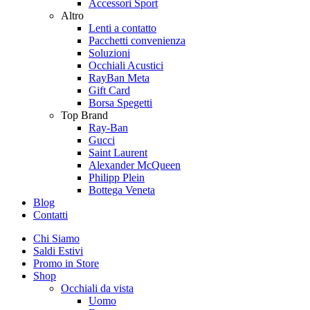
Accessori Sport
Altro
Lenti a contatto
Pacchetti convenienza
Soluzioni
Occhiali Acustici
RayBan Meta
Gift Card
Borsa Spegetti
Top Brand
Ray-Ban
Gucci
Saint Laurent
Alexander McQueen
Philipp Plein
Bottega Veneta
Blog
Contatti
Chi Siamo
Saldi Estivi
Promo in Store
Shop
Occhiali da vista
Uomo