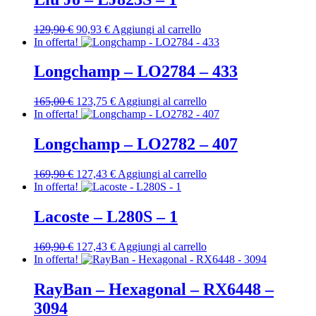
169,90 €.
127,43 €.
Il
Il
129,90
€
90,93
€
Aggiungi al carrello
prezzo
prezzo
In offerta!
originale
attuale
era:
è:
Longchamp – LO2784 – 433
129,90 €.
90,93 €.
Il
Il
165,00
€
123,75
€
Aggiungi al carrello
prezzo
prezzo
In offerta!
originale
attuale
era:
è:
Longchamp – LO2782 – 407
165,00 €.
123,75 €.
Il
Il
169,90
€
127,43
€
Aggiungi al carrello
prezzo
prezzo
In offerta!
originale
attuale
era:
è:
Lacoste – L280S – 1
169,90 €.
127,43 €.
Il
Il
169,90
€
127,43
€
Aggiungi al carrello
prezzo
prezzo
In offerta!
originale
attuale
era:
è:
RayBan – Hexagonal – RX6448 –
169,90 €.
127,43 €.
3094