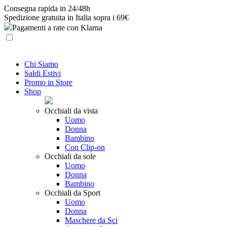
Skip
Consegna rapida in 24/48h
to
Spedizione gratuita in Italia sopra i 69€
content
Pagamenti a rate con Klarna
Chi Siamo
Saldi Estivi
Promo in Store
Shop
Occhiali da vista
Uomo
Donna
Bambino
Con Clip-on
Occhiali da sole
Uomo
Donna
Bambino
Occhiali da Sport
Uomo
Donna
Maschere da Sci