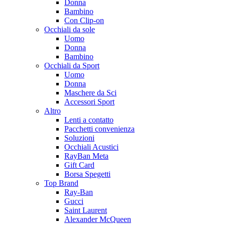
Donna
Bambino
Con Clip-on
Occhiali da sole
Uomo
Donna
Bambino
Occhiali da Sport
Uomo
Donna
Maschere da Sci
Accessori Sport
Altro
Lenti a contatto
Pacchetti convenienza
Soluzioni
Occhiali Acustici
RayBan Meta
Gift Card
Borsa Spegetti
Top Brand
Ray-Ban
Gucci
Saint Laurent
Alexander McQueen