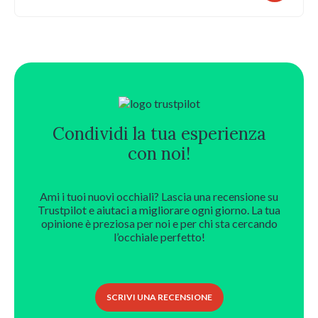
prezzo
prezzo
originale
attuale
era:
è:
225,00 €.
157,50 €.
Condividi la tua esperienza
con noi!
Ami i tuoi nuovi occhiali? Lascia una recensione su
Trustpilot e aiutaci a migliorare ogni giorno. La tua
opinione è preziosa per noi e per chi sta cercando
l’occhiale perfetto!
SCRIVI UNA RECENSIONE