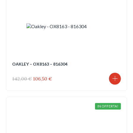
OAKLEY – OX8163 – 816304
Il
Il
142,00
€
106,50
€
prezzo
prezzo
originale
attuale
era:
è:
142,00 €.
106,50 €.
IN OFFERTA!