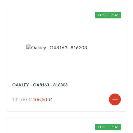
era:
è:
142,00 €.
106,50 €.
IN OFFERTA!
OAKLEY – OX8163 – 816303
Il
Il
142,00
€
106,50
€
prezzo
prezzo
originale
attuale
era:
è:
142,00 €.
106,50 €.
IN OFFERTA!