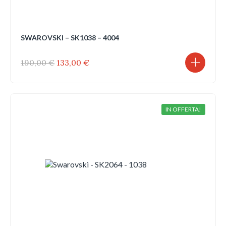
SWAROVSKI – SK1038 – 4004
Il
Il
190,00
€
133,00
€
prezzo
prezzo
originale
attuale
era:
è:
190,00 €.
133,00 €.
IN OFFERTA!