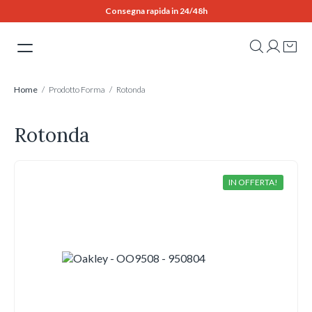
Skip
Consegna rapida in 24/48h
to
content
Home
/ Prodotto Forma / Rotonda
Rotonda
IN OFFERTA!