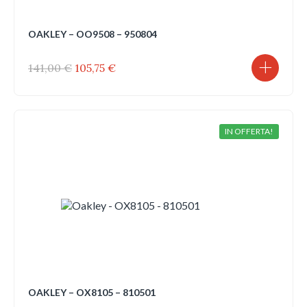
OAKLEY – OO9508 – 950804
Il
Il
141,00
€
105,75
€
prezzo
prezzo
originale
attuale
era:
è:
141,00 €.
105,75 €.
IN OFFERTA!
OAKLEY – OX8105 – 810501