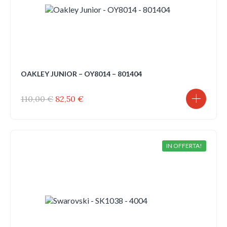
OAKLEY JUNIOR – OY8014 – 801404
Il
Il
110,00
€
82,50
€
prezzo
prezzo
originale
attuale
era:
è:
110,00 €.
82,50 €.
IN OFFERTA!