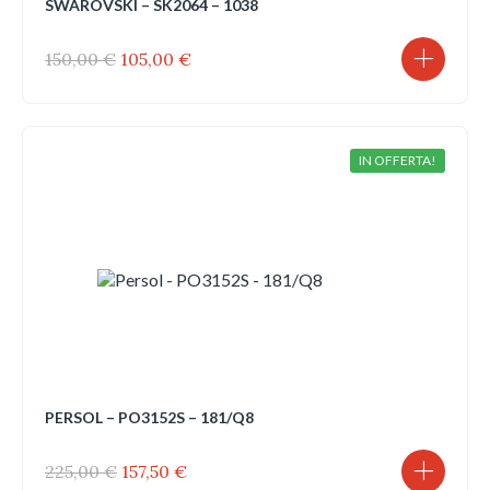
SWAROVSKI – SK2064 – 1038
Il
Il
150,00
€
105,00
€
prezzo
prezzo
originale
attuale
era:
è:
150,00 €.
105,00 €.
IN OFFERTA!
PERSOL – PO3152S – 181/Q8
Il
Il
225,00
€
157,50
€