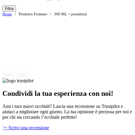
prezzo
prezzo
originale
attuale
Filtra
era:
è:
Home
/ Prodotto Formato / 300 ML + portalenti
14,00 €.
9,00 €.
Filtra
Reset
Condividi la tua esperienza con noi!
Ami i tuoi nuovi occhiali? Lascia una recensione su Trustpilot e
aiutaci a migliorare ogni giorno. La tua opinione è preziosa per noi e
per chi sta cercando l’occhiale perfetto!
Scrivi una recensione