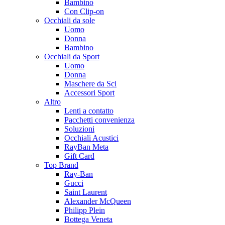
Bambino
Con Clip-on
Occhiali da sole
Uomo
Donna
Bambino
Occhiali da Sport
Uomo
Donna
Maschere da Sci
Accessori Sport
Altro
Lenti a contatto
Pacchetti convenienza
Soluzioni
Occhiali Acustici
RayBan Meta
Gift Card
Top Brand
Ray-Ban
Gucci
Saint Laurent
Alexander McQueen
Philipp Plein
Bottega Veneta