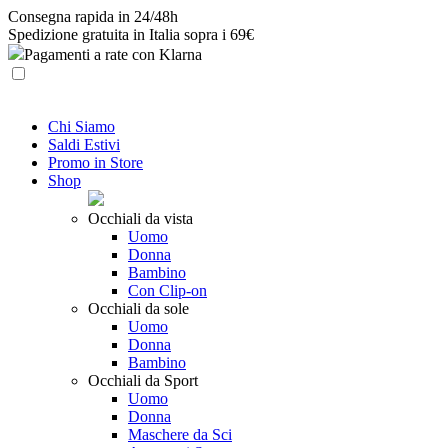
Skip
Consegna rapida in 24/48h
to
Spedizione gratuita in Italia sopra i 69€
content
Pagamenti a rate con Klarna
Chi Siamo
Saldi Estivi
Promo in Store
Shop
Occhiali da vista
Uomo
Donna
Bambino
Con Clip-on
Occhiali da sole
Uomo
Donna
Bambino
Occhiali da Sport
Uomo
Donna
Maschere da Sci