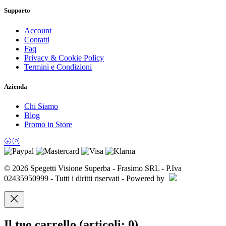
Supporto
Account
Contatti
Faq
Privacy & Cookie Policy
Termini e Condizioni
Azienda
Chi Siamo
Blog
Promo in Store
© 2026 Spegetti Visione Superba - Frasimo SRL - P.Iva
02435950999 - Tutti i diritti riservati - Powered by
Il tuo carrello
(articoli: 0)