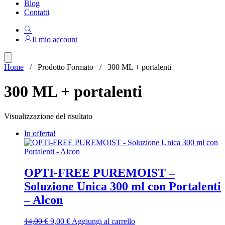
Blog
Contatti
Il mio account
Home
/ Prodotto Formato / 300 ML + portalenti
300 ML + portalenti
Visualizzazione del risultato
In offerta!
OPTI-FREE PUREMOIST –
Soluzione Unica 300 ml con Portalenti
– Alcon
Il
Il
14,00
€
9,00
€
Aggiungi al carrello