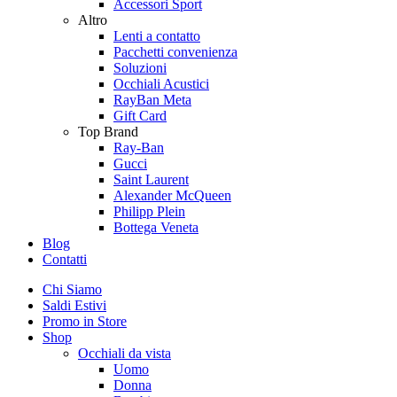
Accessori Sport
Altro
Lenti a contatto
Pacchetti convenienza
Soluzioni
Occhiali Acustici
RayBan Meta
Gift Card
Top Brand
Ray-Ban
Gucci
Saint Laurent
Alexander McQueen
Philipp Plein
Bottega Veneta
Blog
Contatti
Chi Siamo
Saldi Estivi
Promo in Store
Shop
Occhiali da vista
Uomo
Donna