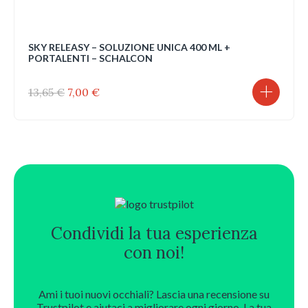
SKY RELEASY – SOLUZIONE UNICA 400 ML +
PORTALENTI – SCHALCON
Il
Il
13,65
€
7,00
€
prezzo
prezzo
originale
attuale
era:
è:
13,65 €.
7,00 €.
Condividi la tua esperienza
con noi!
Ami i tuoi nuovi occhiali? Lascia una recensione su
Trustpilot e aiutaci a migliorare ogni giorno. La tua