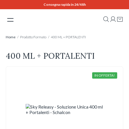
Skip
Consegna rapida in 24/48h
to
content
Home
/ Prodotto Formato / 400 ML + PORTALENTI
400 ML + PORTALENTI
IN OFFERTA!