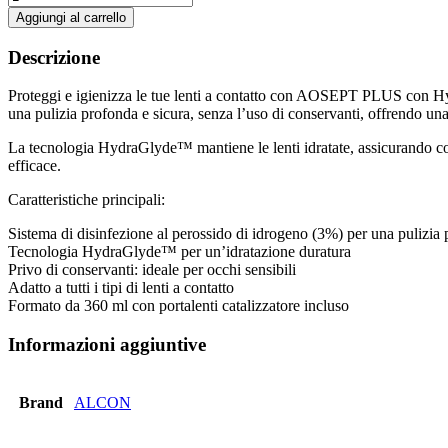
PLUS
Aggiungi al carrello
con
HydraGlyde
Descrizione
-
Soluzione
Proteggi e igienizza le tue lenti a contatto con AOSEPT PLUS con Hyd
Disinfettante
una pulizia profonda e sicura, senza l’uso di conservanti, offrendo una 
Monofase
360
La tecnologia HydraGlyde™ mantiene le lenti idratate, assicurando comfor
ml
efficace.
con
Portalenti
Caratteristiche principali:
Catalizzatore
-
Sistema di disinfezione al perossido di idrogeno (3%) per una pulizia
Alcon
Tecnologia HydraGlyde™ per un’idratazione duratura
quantità
Privo di conservanti: ideale per occhi sensibili
Adatto a tutti i tipi di lenti a contatto
Formato da 360 ml con portalenti catalizzatore incluso
Informazioni aggiuntive
Brand
ALCON