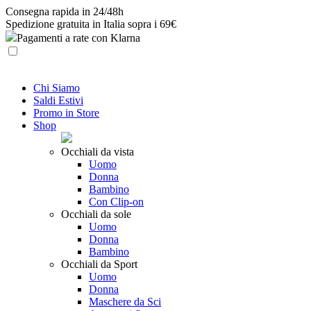
Skip
Consegna rapida in 24/48h
to
Spedizione gratuita in Italia sopra i 69€
content
Pagamenti a rate con Klarna
Chi Siamo
Saldi Estivi
Promo in Store
Shop
Occhiali da vista
Uomo
Donna
Bambino
Con Clip-on
Occhiali da sole
Uomo
Donna
Bambino
Occhiali da Sport
Uomo
Donna
Maschere da Sci