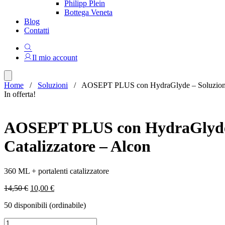
Philipp Plein
Bottega Veneta
Blog
Contatti
Il mio account
Home
/
Soluzioni
/ AOSEPT PLUS con HydraGlyde – Soluzione Dis
In offerta!
AOSEPT PLUS con HydraGlyde – 
Catalizzatore – Alcon
360 ML + portalenti catalizzatore
Il
Il
14,50
€
10,00
€
prezzo
prezzo
50 disponibili (ordinabile)
originale
attuale
era:
è:
AOSEPT
14,50 €.
10,00 €.