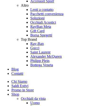
Accessori Sport
Altro
Lenti a contatto
Pacchetti convenienza
Soluzioni
Occhiali Acustici
RayBan Meta
Gift Card
Borsa Spegetti
Top Brand
Ray-Ban
Gucci
Saint Laurent
Alexander McQueen
Philipp Plein
Bottega Veneta
Blog
Contatti
Chi Siamo
Saldi Estivi
Promo in Store
Shop
Occhiali da vista
Uomo