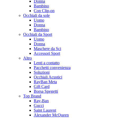
Donna
Bambino
Con Clip-on
Occhiali da sole
Uomo
Donna
Bambino
Occhiali da Sport
Uomo
Donna
Maschere da Sci
Accessori Sport
Altro
Lenti a contatto
Pacchetti convenienza
Soluzioni
Occhiali Acustici
RayBan Meta
Gift Card
Borsa Spegetti
Top Brand
Ray-Ban
Gucci
Saint Laurent
Alexander McQueen