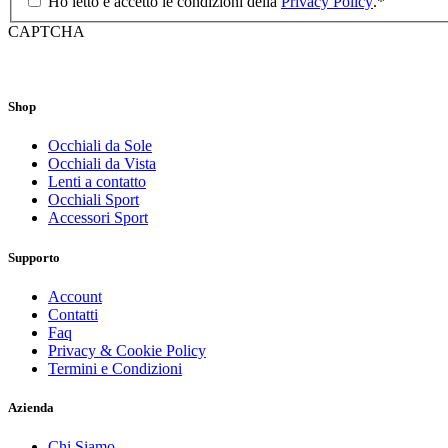
Ho letto e accetto le condizioni della
Privacy Policy
.
*
CAPTCHA
Shop
Occhiali da Sole
Occhiali da Vista
Lenti a contatto
Occhiali Sport
Accessori Sport
Supporto
Account
Contatti
Faq
Privacy & Cookie Policy
Termini e Condizioni
Azienda
Chi Siamo