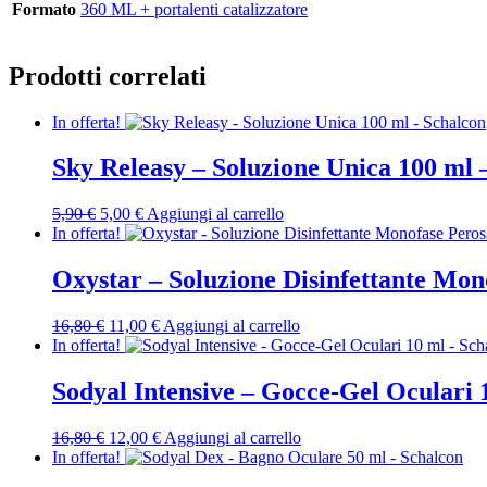
Formato
360 ML + portalenti catalizzatore
Prodotti correlati
In offerta!
Sky Releasy – Soluzione Unica 100 ml 
Il
Il
5,90
€
5,00
€
Aggiungi al carrello
prezzo
prezzo
In offerta!
originale
attuale
era:
è:
Oxystar – Soluzione Disinfettante Mon
5,90 €.
5,00 €.
Il
Il
16,80
€
11,00
€
Aggiungi al carrello
prezzo
prezzo
In offerta!
originale
attuale
era:
è:
Sodyal Intensive – Gocce-Gel Oculari 
16,80 €.
11,00 €.
Il
Il
16,80
€
12,00
€
Aggiungi al carrello
prezzo
prezzo
In offerta!
originale
attuale