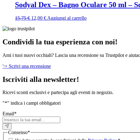
era:
è:
Sodyal Dex – Bagno Oculare 50 ml – S
16,80 €.
12,00 €.
Il
Il
15,75
€
12,00
€
Aggiungi al carrello
prezzo
prezzo
originale
attuale
era:
è:
15,75 €.
12,00 €.
Condividi la tua esperienza con noi!
Ami i tuoi nuovi occhiali? Lascia una recensione su Trustpilot e aiutac
Scrivi una recensione
Iscriviti alla newsletter!
Ricevi sconti esclusivi e partecipa agli eventi in negozio.
"
*
" indica i campi obbligatori
Email
*
Consenso
*