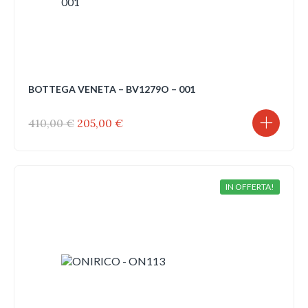
BOTTEGA VENETA – BV1279O – 001
Il
Il
410,00
€
205,00
€
prezzo
prezzo
originale
attuale
era:
è:
410,00 €.
205,00 €.
IN OFFERTA!