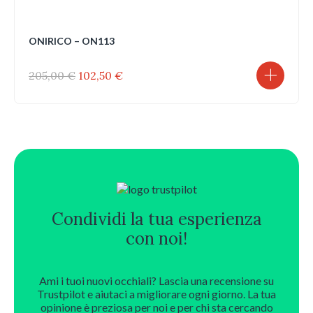
ONIRICO – ON113
Il
Il
205,00
€
102,50
€
prezzo
prezzo
originale
attuale
era:
è:
205,00 €.
102,50 €.
Condividi la tua esperienza
con noi!
Ami i tuoi nuovi occhiali? Lascia una recensione su
Trustpilot e aiutaci a migliorare ogni giorno. La tua
opinione è preziosa per noi e per chi sta cercando