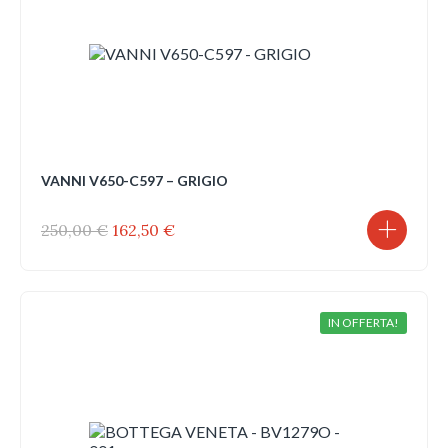
VANNI V650-C597 – GRIGIO
Il
Il
250,00
€
162,50
€
prezzo
prezzo
originale
attuale
era:
è:
250,00 €.
162,50 €.
IN OFFERTA!