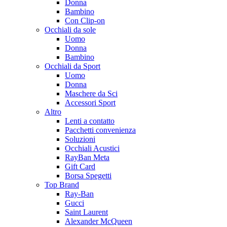
Donna
Bambino
Con Clip-on
Occhiali da sole
Uomo
Donna
Bambino
Occhiali da Sport
Uomo
Donna
Maschere da Sci
Accessori Sport
Altro
Lenti a contatto
Pacchetti convenienza
Soluzioni
Occhiali Acustici
RayBan Meta
Gift Card
Borsa Spegetti
Top Brand
Ray-Ban
Gucci
Saint Laurent
Alexander McQueen