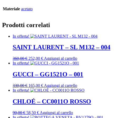
Materiale
acetato
Prodotti correlati
In offerta!
SAINT LAURENT – SL M132 – 004
Il
Il
360,00
€
252,00
€
Aggiungi al carrello
prezzo
prezzo
In offerta!
originale
attuale
era:
è:
GUCCI – GG1521O – 001
360,00 €.
252,00 €.
Il
Il
330,00
€
165,00
€
Aggiungi al carrello
prezzo
prezzo
In offerta!
originale
attuale
era:
è:
CHLOÉ – CC0011O ROSSO
330,00 €.
165,00 €.
Il
Il
90,00
€
58,50
€
Aggiungi al carrello
prezzo
prezzo
In offerta!