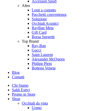
Accessori Sport
Altro
Lenti a contatto
Pacchetti convenienza
Soluzioni
Occhiali Acustici
RayBan Meta
Gift Card
Borsa Spegetti
Top Brand
Ray-Ban
Gucci
Saint Laurent
Alexander McQueen
Philipp Plein
Bottega Veneta
Blog
Contatti
Chi Siamo
Saldi Estivi
Promo in Store
Shop
Occhiali da vista
Uomo