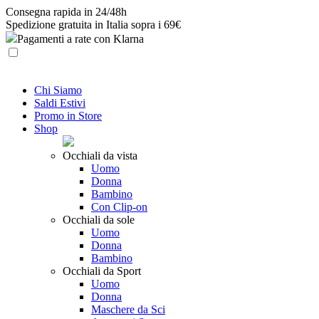
Skip
Consegna rapida in 24/48h
to
Spedizione gratuita in Italia sopra i 69€
content
Pagamenti a rate con Klarna
Chi Siamo
Saldi Estivi
Promo in Store
Shop
Occhiali da vista
Uomo
Donna
Bambino
Con Clip-on
Occhiali da sole
Uomo
Donna
Bambino
Occhiali da Sport
Uomo
Donna
Maschere da Sci