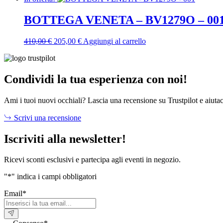
originale
attuale
era:
è:
BOTTEGA VENETA – BV1279O – 00
90,00 €.
58,50 €.
Il
Il
410,00
€
205,00
€
Aggiungi al carrello
prezzo
prezzo
originale
attuale
era:
è:
410,00 €.
205,00 €.
Condividi la tua esperienza con noi!
Ami i tuoi nuovi occhiali? Lascia una recensione su Trustpilot e aiutac
Scrivi una recensione
Iscriviti alla newsletter!
Ricevi sconti esclusivi e partecipa agli eventi in negozio.
"
*
" indica i campi obbligatori
Email
*