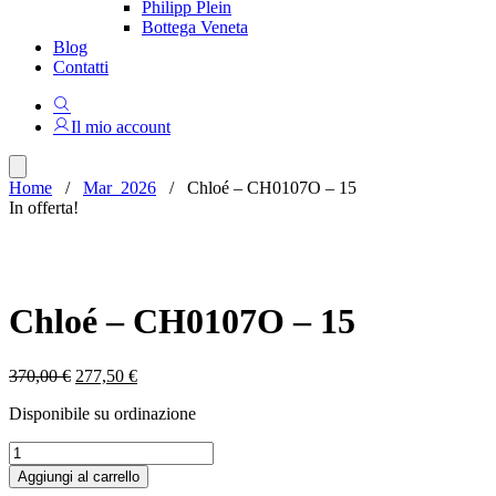
Philipp Plein
Bottega Veneta
Blog
Contatti
Il mio account
Home
/
Mar_2026
/ Chloé – CH0107O – 15
In offerta!
Chloé – CH0107O – 15
Il
Il
370,00
€
277,50
€
prezzo
prezzo
Disponibile su ordinazione
originale
attuale
era:
è:
Chloé
370,00 €.
277,50 €.
-
Aggiungi al carrello
CH0107O