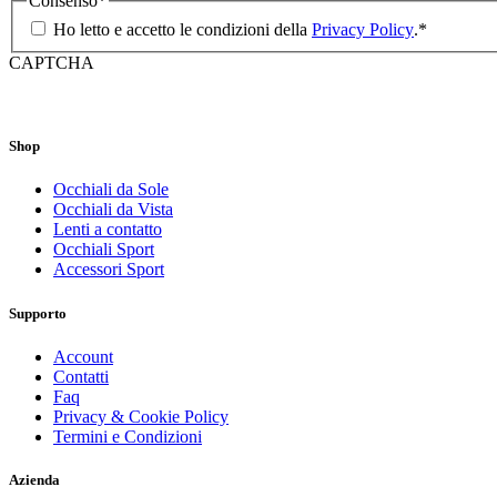
Consenso
*
Ho letto e accetto le condizioni della
Privacy Policy
.
*
CAPTCHA
Shop
Occhiali da Sole
Occhiali da Vista
Lenti a contatto
Occhiali Sport
Accessori Sport
Supporto
Account
Contatti
Faq
Privacy & Cookie Policy
Termini e Condizioni
Azienda