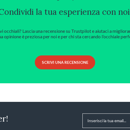
Condividi la tua esperienza con noi
vi occhiali? Lascia una recensione su Trustpilot e aiutaci a migliora
ua opinione è preziosa per noi e per chi sta cercando l’occhiale perf
SCRIVI UNA RECENSIONE
Email
*
er!
Consenso
*