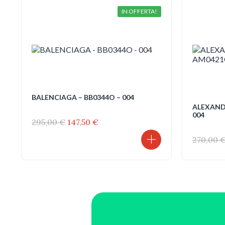
IN OFFERTA!
BALENCIAGA – BB0344O – 004
ALEXAND
004
Il
Il
295,00
€
147,50
€
prezzo
prezzo
270,00
originale
attuale
era:
è:
295,00 €.
147,50 €.