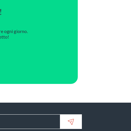
!
re ogni giorno.
etto!