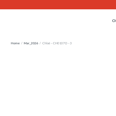
Skip
to
content
C
Home
/
Mar_2026
/ Chloé – CH0107O – 3