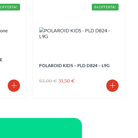
 OFFERTA!
IN OFFERTA!
E
POLAROID KIDS – PLD D824 – L9G
Il
Il
63,00
€
31,50
€
prezzo
prezzo
originale
attuale
.
era:
è:
63,00 €.
31,50 €.