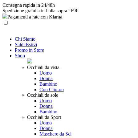
Skip
Consegna rapida in 24/48h
to
Spedizione gratuita in Italia sopra i 69€
content
Pagamenti a rate con Klarna
Chi Siamo
Saldi Estivi
Promo in Store
Shop
Occhiali da vista
Uomo
Donna
Bambino
Con Clip-on
Occhiali da sole
Uomo
Donna
Bambino
Occhiali da Sport
Uomo
Donna
Maschere da Sci