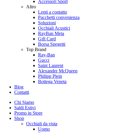
Accessori Sport
Altro
Lenti a contatto
Pacchetti convenienza
Soluzioni
Occhiali Acustici
RayBan Meta
Gift Card
Borsa Spegetti
Top Brand
Ray-Ban
Gucci
Saint Laurent
Alexander McQueen
Philipp Plein
Bottega Veneta
Blog
Contatti
Chi Siamo
Saldi Estivi
Promo in Store
Shop
Occhiali da vista
Uomo