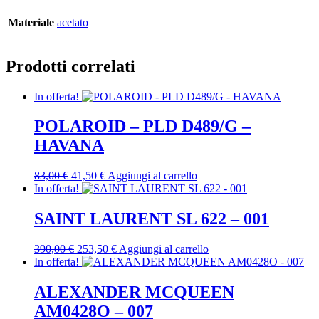
Materiale
acetato
Prodotti correlati
In offerta!
POLAROID – PLD D489/G –
HAVANA
Il
Il
83,00
€
41,50
€
Aggiungi al carrello
prezzo
prezzo
In offerta!
originale
attuale
era:
è:
SAINT LAURENT SL 622 – 001
83,00 €.
41,50 €.
Il
Il
390,00
€
253,50
€
Aggiungi al carrello
prezzo
prezzo
In offerta!
originale
attuale
era:
è:
ALEXANDER MCQUEEN
390,00 €.
253,50 €.
AM0428O – 007