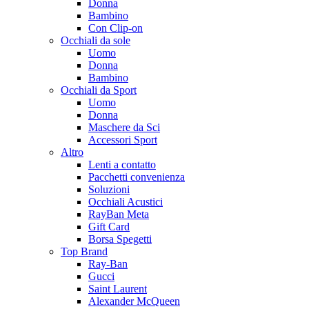
Donna
Bambino
Con Clip-on
Occhiali da sole
Uomo
Donna
Bambino
Occhiali da Sport
Uomo
Donna
Maschere da Sci
Accessori Sport
Altro
Lenti a contatto
Pacchetti convenienza
Soluzioni
Occhiali Acustici
RayBan Meta
Gift Card
Borsa Spegetti
Top Brand
Ray-Ban
Gucci
Saint Laurent
Alexander McQueen