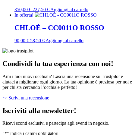
Il
Il
350,00
€
227,50
€
Aggiungi al carrello
prezzo
prezzo
In offerta!
originale
attuale
era:
è:
CHLOÉ – CC0011O ROSSO
350,00 €.
227,50 €.
Il
Il
90,00
€
58,50
€
Aggiungi al carrello
prezzo
prezzo
originale
attuale
era:
è:
90,00 €.
58,50 €.
Condividi la tua esperienza con noi!
Ami i tuoi nuovi occhiali? Lascia una recensione su Trustpilot e
aiutaci a migliorare ogni giorno. La tua opinione è preziosa per noi e
per chi sta cercando l’occhiale perfetto!
Scrivi una recensione
Iscriviti alla newsletter!
Ricevi sconti esclusivi e partecipa agli eventi in negozio.
"
*
" indica i campi obbligatori