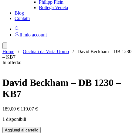
Philipp Plein
Bottega Veneta
Blog
Contatti
Il mio account
Home
/
Occhiali da Vista Uomo
/ David Beckham – DB 1230
– KB7
In offerta!
David Beckham – DB 1230 –
KB7
Il
Il
189,00
€
119,07
€
prezzo
prezzo
1 disponibili
originale
attuale
era:
è:
David
Aggiungi al carrello
189,00 €.
119,07 €.
Beckham