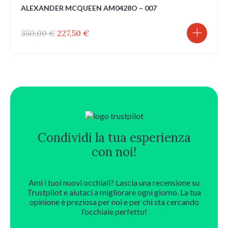
ALEXANDER MCQUEEN AM0428O – 007
Il
Il
350,00
€
227,50
€
prezzo
prezzo
originale
attuale
era:
è:
350,00 €.
227,50 €.
Condividi la tua esperienza
con noi!
Ami i tuoi nuovi occhiali? Lascia una recensione su
Trustpilot e aiutaci a migliorare ogni giorno. La tua
opinione è preziosa per noi e per chi sta cercando
l’occhiale perfetto!