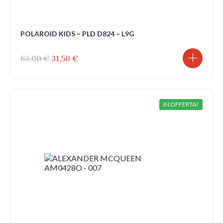
POLAROID KIDS – PLD D824 – L9G
Il
Il
63,00
€
31,50
€
prezzo
prezzo
originale
attuale
era:
è:
63,00 €.
31,50 €.
IN OFFERTA!