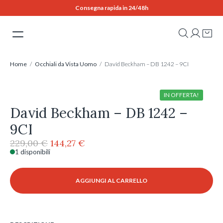
Skip
Consegna rapida in 24/48h
to
content
Home
/
Occhiali da Vista Uomo
/ David Beckham – DB 1242 – 9CI
IN OFFERTA!
David Beckham – DB 1242 –
9CI
Il
Il
229,00
€
144,27
€
prezzo
prezzo
1 disponibili
David
originale
attuale
Beckham
era:
è:
-
AGGIUNGI AL CARRELLO
229,00 €.
144,27 €.
DB
1242
-
9CI