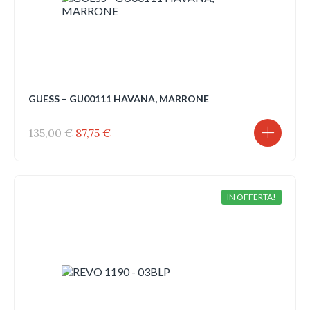
GUESS – GU00111 HAVANA, MARRONE
Il
Il
135,00
€
87,75
€
prezzo
prezzo
originale
attuale
era:
è:
135,00 €.
87,75 €.
IN OFFERTA!