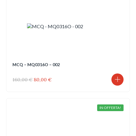
MCQ – MQ0316O – 002
Il
Il
160,00
€
80,00
€
prezzo
prezzo
originale
attuale
era:
è:
160,00 €.
80,00 €.
IN OFFERTA!