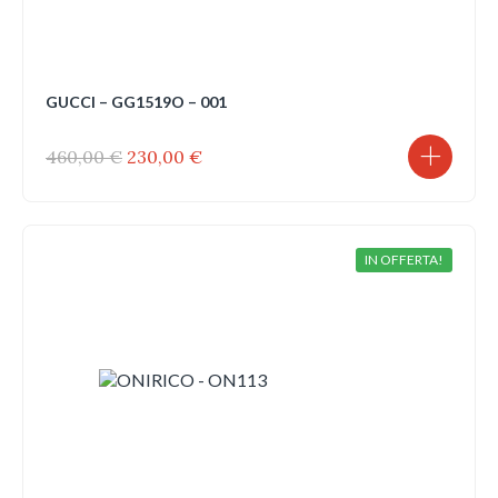
GUCCI – GG1519O – 001
Il
Il
460,00
€
230,00
€
prezzo
prezzo
originale
attuale
era:
è:
460,00 €.
230,00 €.
IN OFFERTA!