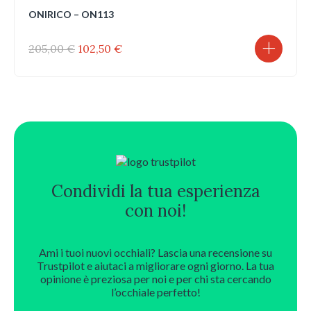
ONIRICO – ON113
Il
Il
205,00
€
102,50
€
prezzo
prezzo
originale
attuale
era:
è:
205,00 €.
102,50 €.
Condividi la tua esperienza
con noi!
Ami i tuoi nuovi occhiali? Lascia una recensione su
Trustpilot e aiutaci a migliorare ogni giorno. La tua
opinione è preziosa per noi e per chi sta cercando
l’occhiale perfetto!