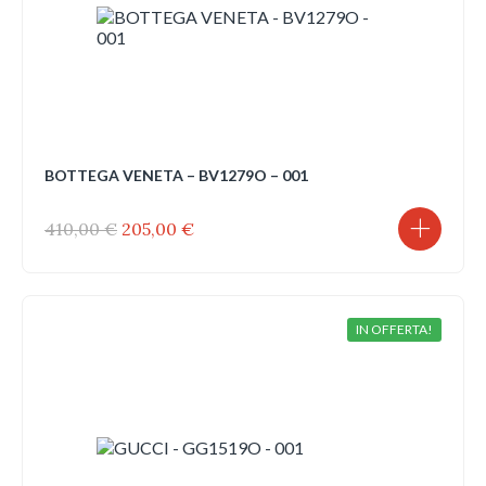
BOTTEGA VENETA – BV1279O – 001
Il
Il
410,00
€
205,00
€
prezzo
prezzo
originale
attuale
era:
è:
410,00 €.
205,00 €.
IN OFFERTA!