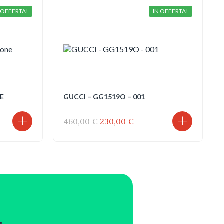
 OFFERTA!
IN OFFERTA!
E
GUCCI – GG1519O – 001
Il
Il
460,00
€
230,00
€
prezzo
prezzo
originale
attuale
era:
è:
.
460,00 €.
230,00 €.