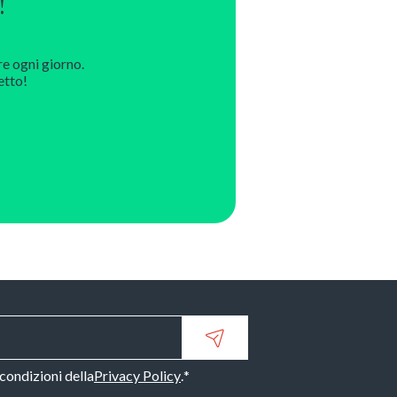
!
re ogni giorno.
etto!
 condizioni della
Privacy Policy
.
*