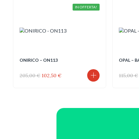
IN OFFERTA!
ONIRICO – ON113
OPAL – B
Il
Il
205,00
€
102,50
€
115,00
€
prezzo
prezzo
originale
attuale
era:
è:
205,00 €.
102,50 €.