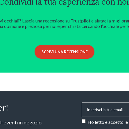
Condividi la tua esperienza con noi
vi occhiali? Lascia una recensione su Trustpilot e aiutaci a migliora
ua opinione è preziosa per noi e per chi sta cercando l’occhiale perf
SCRIVI UNA RECENSIONE
Email
*
er!
Consenso
*
li eventi in negozio.
Ho letto e accetto le
CAPTCHA