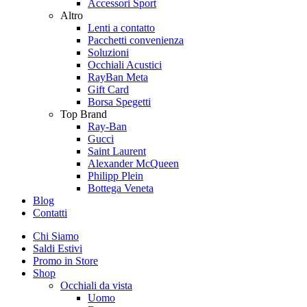
Accessori Sport
Altro
Lenti a contatto
Pacchetti convenienza
Soluzioni
Occhiali Acustici
RayBan Meta
Gift Card
Borsa Spegetti
Top Brand
Ray-Ban
Gucci
Saint Laurent
Alexander McQueen
Philipp Plein
Bottega Veneta
Blog
Contatti
Chi Siamo
Saldi Estivi
Promo in Store
Shop
Occhiali da vista
Uomo