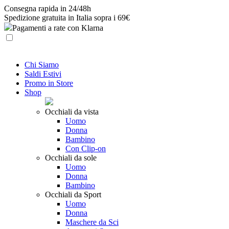
Skip
Consegna rapida in 24/48h
to
Spedizione gratuita in Italia sopra i 69€
content
Pagamenti a rate con Klarna
Chi Siamo
Saldi Estivi
Promo in Store
Shop
Occhiali da vista
Uomo
Donna
Bambino
Con Clip-on
Occhiali da sole
Uomo
Donna
Bambino
Occhiali da Sport
Uomo
Donna
Maschere da Sci