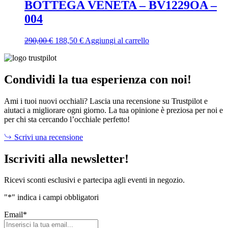
era:
è:
BOTTEGA VENETA – BV1229OA –
119,00 €.
59,50 €.
004
Il
Il
290,00
€
188,50
€
Aggiungi al carrello
prezzo
prezzo
originale
attuale
era:
è:
290,00 €.
188,50 €.
Condividi la tua esperienza con noi!
Ami i tuoi nuovi occhiali? Lascia una recensione su Trustpilot e
aiutaci a migliorare ogni giorno. La tua opinione è preziosa per noi e
per chi sta cercando l’occhiale perfetto!
Scrivi una recensione
Iscriviti alla newsletter!
Ricevi sconti esclusivi e partecipa agli eventi in negozio.
"
*
" indica i campi obbligatori
Email
*