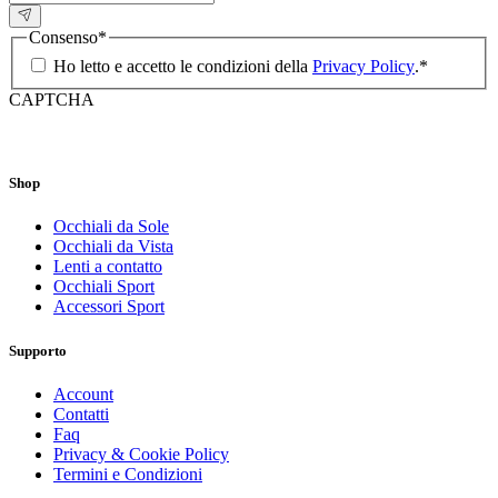
Consenso
*
Ho letto e accetto le condizioni della
Privacy Policy
.
*
CAPTCHA
Shop
Occhiali da Sole
Occhiali da Vista
Lenti a contatto
Occhiali Sport
Accessori Sport
Supporto
Account
Contatti
Faq
Privacy & Cookie Policy
Termini e Condizioni