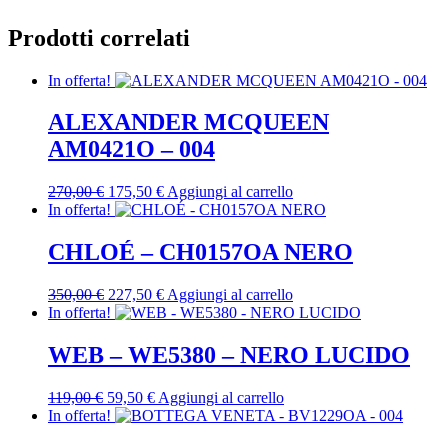
Prodotti correlati
In offerta!
ALEXANDER MCQUEEN
AM0421O – 004
Il
Il
270,00
€
175,50
€
Aggiungi al carrello
prezzo
prezzo
In offerta!
originale
attuale
era:
è:
CHLOÉ – CH0157OA NERO
270,00 €.
175,50 €.
Il
Il
350,00
€
227,50
€
Aggiungi al carrello
prezzo
prezzo
In offerta!
originale
attuale
era:
è:
WEB – WE5380 – NERO LUCIDO
350,00 €.
227,50 €.
Il
Il
119,00
€
59,50
€
Aggiungi al carrello
prezzo
prezzo
In offerta!
originale
attuale