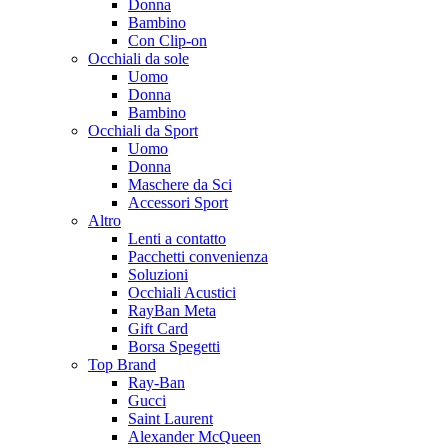
Donna
Bambino
Con Clip-on
Occhiali da sole
Uomo
Donna
Bambino
Occhiali da Sport
Uomo
Donna
Maschere da Sci
Accessori Sport
Altro
Lenti a contatto
Pacchetti convenienza
Soluzioni
Occhiali Acustici
RayBan Meta
Gift Card
Borsa Spegetti
Top Brand
Ray-Ban
Gucci
Saint Laurent
Alexander McQueen