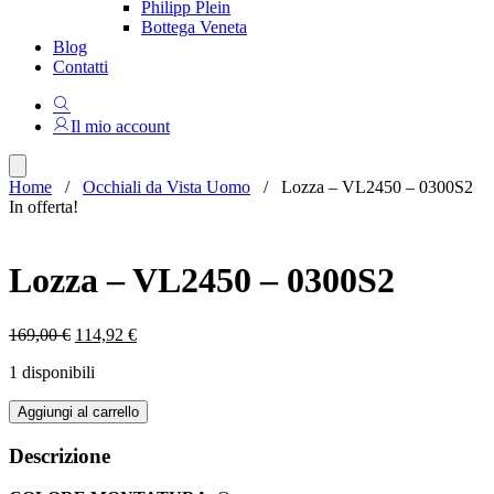
Philipp Plein
Bottega Veneta
Blog
Contatti
Il mio account
Home
/
Occhiali da Vista Uomo
/ Lozza – VL2450 – 0300S2
In offerta!
Lozza – VL2450 – 0300S2
Il
Il
169,00
€
114,92
€
prezzo
prezzo
1 disponibili
originale
attuale
era:
è:
Lozza
Aggiungi al carrello
169,00 €.
114,92 €.
-
VL2450
Descrizione
-
0300S2