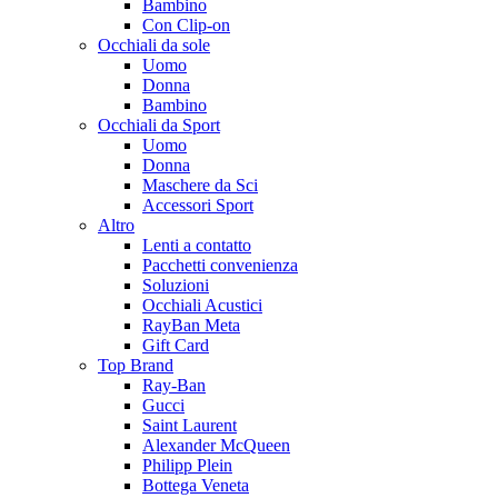
Bambino
Con Clip-on
Occhiali da sole
Uomo
Donna
Bambino
Occhiali da Sport
Uomo
Donna
Maschere da Sci
Accessori Sport
Altro
Lenti a contatto
Pacchetti convenienza
Soluzioni
Occhiali Acustici
RayBan Meta
Gift Card
Top Brand
Ray-Ban
Gucci
Saint Laurent
Alexander McQueen
Philipp Plein
Bottega Veneta