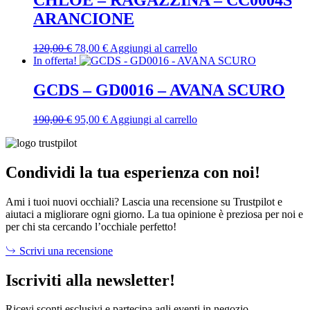
CHLOÉ – RAGAZZINA – CC0004S
ARANCIONE
Il
Il
120,00
€
78,00
€
Aggiungi al carrello
prezzo
prezzo
In offerta!
originale
attuale
era:
è:
GCDS – GD0016 – AVANA SCURO
120,00 €.
78,00 €.
Il
Il
190,00
€
95,00
€
Aggiungi al carrello
prezzo
prezzo
originale
attuale
era:
è:
190,00 €.
95,00 €.
Condividi la tua esperienza con noi!
Ami i tuoi nuovi occhiali? Lascia una recensione su Trustpilot e
aiutaci a migliorare ogni giorno. La tua opinione è preziosa per noi e
per chi sta cercando l’occhiale perfetto!
Scrivi una recensione
Iscriviti alla newsletter!
Ricevi sconti esclusivi e partecipa agli eventi in negozio.