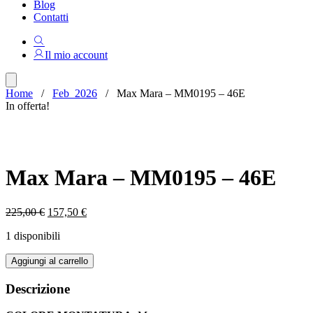
Blog
Contatti
Il mio account
Home
/
Feb_2026
/ Max Mara – MM0195 – 46E
In offerta!
Max Mara – MM0195 – 46E
Il
Il
225,00
€
157,50
€
prezzo
prezzo
1 disponibili
originale
attuale
era:
è:
Max
Aggiungi al carrello
225,00 €.
157,50 €.
Mara
-
Descrizione
MM0195
-