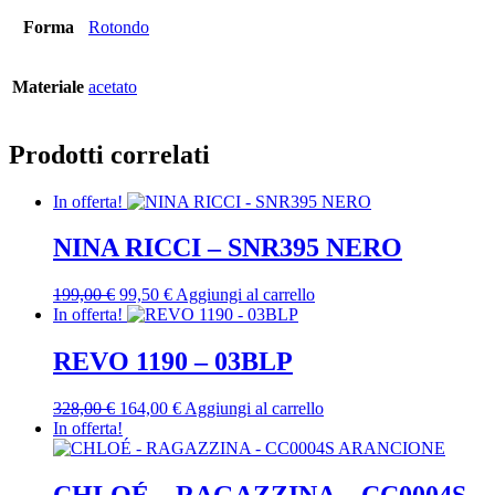
Forma
Rotondo
Materiale
acetato
Prodotti correlati
In offerta!
NINA RICCI – SNR395 NERO
Il
Il
199,00
€
99,50
€
Aggiungi al carrello
prezzo
prezzo
In offerta!
originale
attuale
era:
è:
REVO 1190 – 03BLP
199,00 €.
99,50 €.
Il
Il
328,00
€
164,00
€
Aggiungi al carrello
prezzo
prezzo
In offerta!
originale
attuale
era:
è:
328,00 €.
164,00 €.