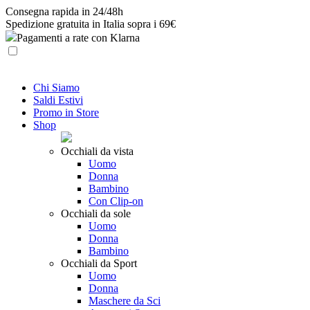
Skip
Consegna rapida in 24/48h
to
Spedizione gratuita in Italia sopra i 69€
content
Pagamenti a rate con Klarna
Chi Siamo
Saldi Estivi
Promo in Store
Shop
Occhiali da vista
Uomo
Donna
Bambino
Con Clip-on
Occhiali da sole
Uomo
Donna
Bambino
Occhiali da Sport
Uomo
Donna
Maschere da Sci