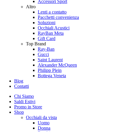
Accessori Sport
Altro
Lenti a contatto
Pacchetti convenienza
Soluzioni
Occhiali Acustici
RayBan Meta
Gift Card
Top Brand
Ray-Ban
Gucci
Saint Laurent
Alexander McQueen
Philipp Plein
Bottega Veneta
Blog
Contatti
Chi Siamo
Saldi Estivi
Promo in Store
Shop
Occhiali da vista
Uomo
Donna