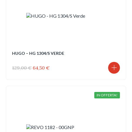
HUGO – HG 1304/S VERDE
Il
Il
129,00
€
64,50
€
prezzo
prezzo
originale
attuale
era:
è:
129,00 €.
64,50 €.
IN OFFERTA!