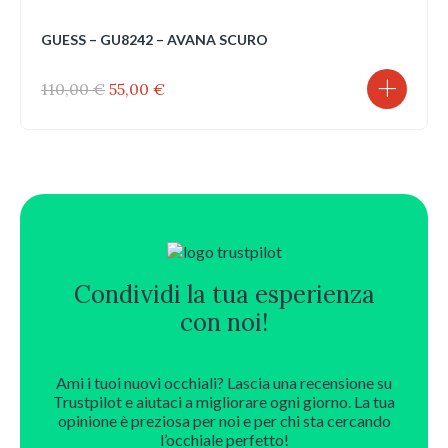
GUESS – GU8242 – AVANA SCURO
Il
Il
110,00
€
55,00
€
prezzo
prezzo
originale
attuale
era:
è:
110,00 €.
55,00 €.
Condividi la tua esperienza
con noi!
Ami i tuoi nuovi occhiali? Lascia una recensione su
Trustpilot e aiutaci a migliorare ogni giorno. La tua
opinione è preziosa per noi e per chi sta cercando
l’occhiale perfetto!