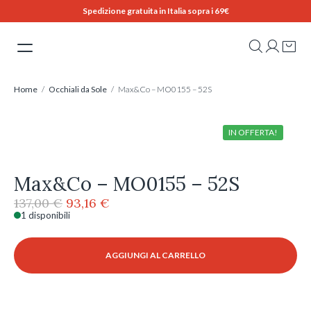
Skip
Pagamenti a rate con Klarna
to
content
Home
/
Occhiali da Sole
/ Max&Co – MO0155 – 52S
IN OFFERTA!
Max&Co – MO0155 – 52S
Il
Il
137,00
€
93,16
€
prezzo
prezzo
1 disponibili
Max&Co
originale
attuale
-
era:
è:
MO0155
AGGIUNGI AL CARRELLO
137,00 €.
93,16 €.
-
52S
quantità