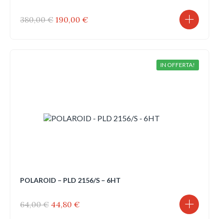
Il
Il
380,00
€
190,00
€
prezzo
prezzo
originale
attuale
era:
è:
380,00 €.
190,00 €.
IN OFFERTA!
POLAROID – PLD 2156/S – 6HT
Il
Il
64,00
€
44,80
€
prezzo
prezzo