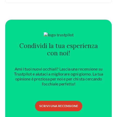
originale
attuale
era:
è:
64,00 €.
44,80 €.
Condividi la tua esperienza
con noi!
Ami i tuoi nuovi occhiali? Lascia una recensione su
Trustpilot e aiutaci a migliorare ogni giorno. La tua
opinione è preziosa per noi e per chi sta cercando
l’occhiale perfetto!
SCRIVI UNA RECENSIONE