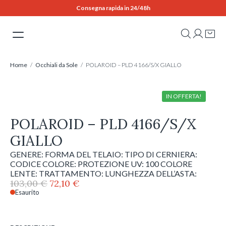
Skip
Consegna rapida in 24/48h
to
content
Home
/
Occhiali da Sole
/ POLAROID – PLD 4166/S/X GIALLO
IN OFFERTA!
POLAROID – PLD 4166/S/X
GIALLO
GENERE: FORMA DEL TELAIO: TIPO DI CERNIERA:
CODICE COLORE: PROTEZIONE UV: 100 COLORE
LENTE: TRATTAMENTO: LUNGHEZZA DELL’ASTA:
Il
Il
103,00
€
72,10
€
prezzo
prezzo
Esaurito
originale
attuale
era:
è:
103,00 €.
72,10 €.