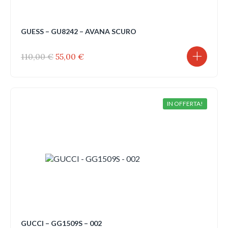
GUESS – GU8242 – AVANA SCURO
Il
Il
110,00
€
55,00
€
prezzo
prezzo
originale
attuale
era:
è:
110,00 €.
55,00 €.
IN OFFERTA!
GUCCI – GG1509S – 002