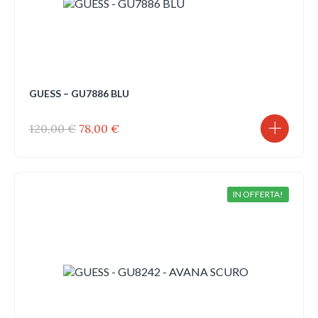
GUESS – GU7886 BLU
Il
Il
120,00
€
78,00
€
prezzo
prezzo
originale
attuale
era:
è:
120,00 €.
78,00 €.
IN OFFERTA!