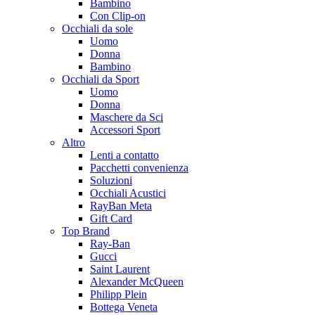
Bambino
Con Clip-on
Occhiali da sole
Uomo
Donna
Bambino
Occhiali da Sport
Uomo
Donna
Maschere da Sci
Accessori Sport
Altro
Lenti a contatto
Pacchetti convenienza
Soluzioni
Occhiali Acustici
RayBan Meta
Gift Card
Top Brand
Ray-Ban
Gucci
Saint Laurent
Alexander McQueen
Philipp Plein
Bottega Veneta