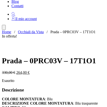
Blog
Contatti
Il mio account
Home
/
Occhiali da Vista
/ Prada – 0PRC03V – 17T1O1
In offerta!
Prada – 0PRC03V – 17T1O1
Il
Il
330,00
€
264,00
€
prezzo
prezzo
Esaurito
originale
attuale
era:
è:
Descrizione
330,00 €.
264,00 €.
COLORE MONTATURA
: Blu
DESCRIZIONE COLORE MONTATURA
: Blu trasparente