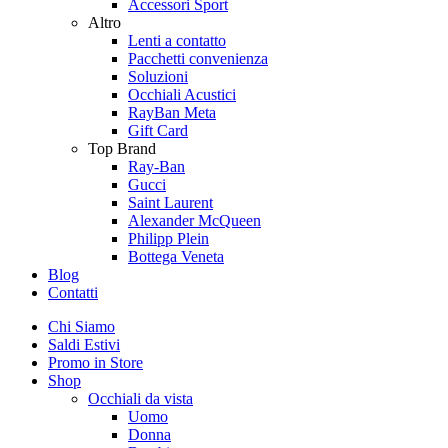
Accessori Sport
Altro
Lenti a contatto
Pacchetti convenienza
Soluzioni
Occhiali Acustici
RayBan Meta
Gift Card
Top Brand
Ray-Ban
Gucci
Saint Laurent
Alexander McQueen
Philipp Plein
Bottega Veneta
Blog
Contatti
Chi Siamo
Saldi Estivi
Promo in Store
Shop
Occhiali da vista
Uomo
Donna