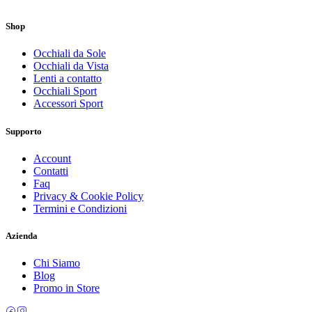
Shop
Occhiali da Sole
Occhiali da Vista
Lenti a contatto
Occhiali Sport
Accessori Sport
Supporto
Account
Contatti
Faq
Privacy & Cookie Policy
Termini e Condizioni
Azienda
Chi Siamo
Blog
Promo in Store