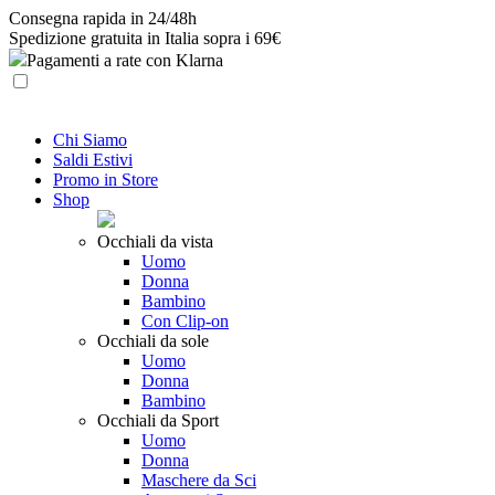
Skip
Consegna rapida in 24/48h
to
Spedizione gratuita in Italia sopra i 69€
content
Pagamenti a rate con Klarna
Chi Siamo
Saldi Estivi
Promo in Store
Shop
Occhiali da vista
Uomo
Donna
Bambino
Con Clip-on
Occhiali da sole
Uomo
Donna
Bambino
Occhiali da Sport
Uomo
Donna
Maschere da Sci