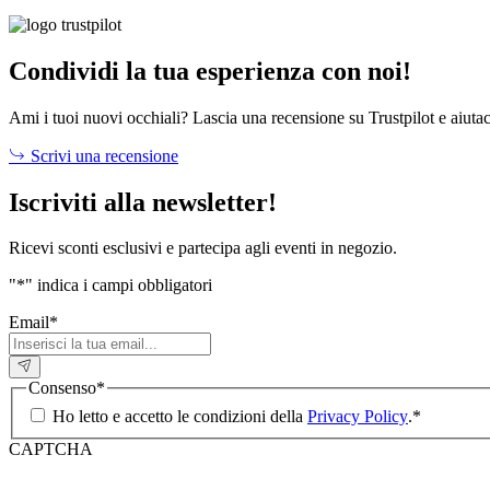
prezzo
prezzo
originale
attuale
era:
è:
295,00 €.
147,50 €.
Condividi la tua esperienza con noi!
Ami i tuoi nuovi occhiali? Lascia una recensione su Trustpilot e aiutac
Scrivi una recensione
Iscriviti alla newsletter!
Ricevi sconti esclusivi e partecipa agli eventi in negozio.
"
*
" indica i campi obbligatori
Email
*
Consenso
*
Ho letto e accetto le condizioni della
Privacy Policy
.
*
CAPTCHA