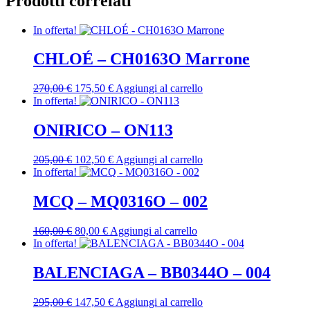
Prodotti correlati
In offerta!
CHLOÉ – CH0163O Marrone
Il
Il
270,00
€
175,50
€
Aggiungi al carrello
prezzo
prezzo
In offerta!
originale
attuale
era:
è:
ONIRICO – ON113
270,00 €.
175,50 €.
Il
Il
205,00
€
102,50
€
Aggiungi al carrello
prezzo
prezzo
In offerta!
originale
attuale
era:
è:
MCQ – MQ0316O – 002
205,00 €.
102,50 €.
Il
Il
160,00
€
80,00
€
Aggiungi al carrello
prezzo
prezzo
In offerta!
originale
attuale
era:
è:
BALENCIAGA – BB0344O – 004
160,00 €.
80,00 €.
Il
Il
295,00
€
147,50
€
Aggiungi al carrello