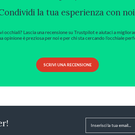
Condividi la tua esperienza con noi
vi occhiali? Lascia una recensione su Trustpilot e aiutaci a migliora
ua opinione è preziosa per noi e per chi sta cercando l’occhiale perf
SCRIVI UNA RECENSIONE
Email
*
er!
Consenso
*