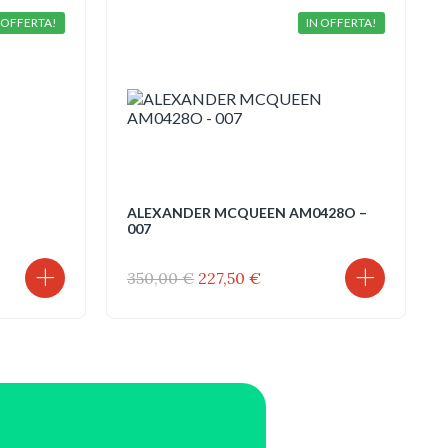
 OFFERTA!
IN OFFERTA!
ALEXANDER MCQUEEN AM0428O –
007
Il
Il
350,00
€
227,50
€
prezzo
prezzo
originale
attuale
€.
era:
è:
350,00 €.
227,50 €.