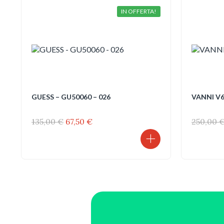
IN OFFERTA!
GUESS – GU50060 – 026
VANNI V6
Il
Il
135,00
€
67,50
€
250,00
prezzo
prezzo
originale
attuale
era:
è:
135,00 €.
67,50 €.