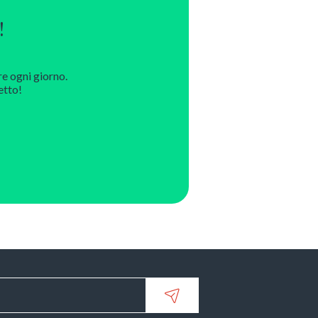
!
re ogni giorno.
etto!