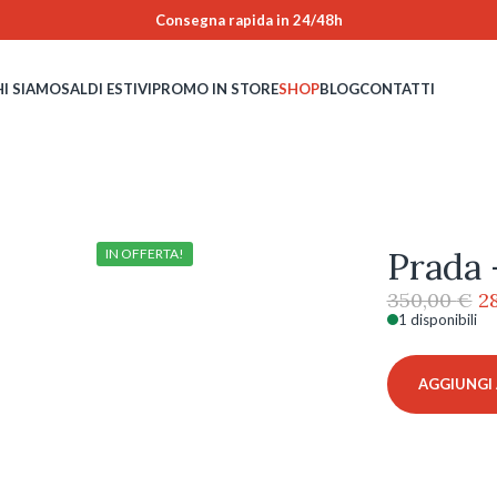
Consegna rapida in 24/48h
HI SIAMO
SALDI ESTIVI
PROMO IN STORE
SHOP
BLOG
CONTATTI
Prada 
IN OFFERTA!
Il
350,00
€
2
p
1 disponibili
Prada
or
-
er
0PRC06V
AGGIUNGI 
35
-
22F1O1
quantità