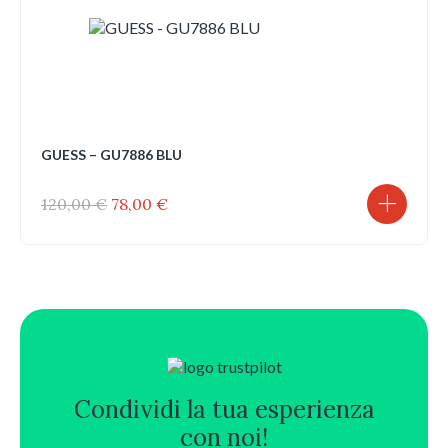
GUESS – GU7886 BLU
Il
Il
120,00
€
78,00
€
prezzo
prezzo
originale
attuale
era:
è:
120,00 €.
78,00 €.
Condividi la tua esperienza
con noi!