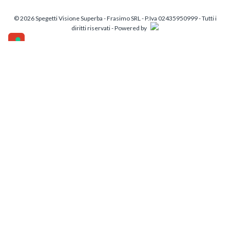
© 2026 Spegetti Visione Superba - Frasimo SRL - P.Iva 02435950999 - Tutti i
diritti riservati - Powered by