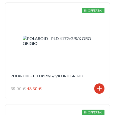
era:
è:
379,00 €.
189,50 €.
IN OFFERTA!
POLAROID – PLD 4172/G/S/X ORO GRIGIO
Il
Il
69,00
€
48,30
€
prezzo
prezzo
originale
attuale
era:
è:
69,00 €.
48,30 €.
IN OFFERTA!