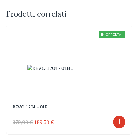
Prodotti correlati
IN OFFERTA!
REVO 1204 – 01BL
Il
Il
379,00
€
189,50
€
prezzo
prezzo
originale
attuale