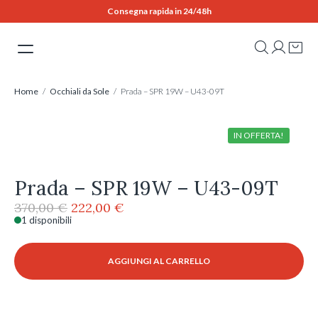
Skip
Consegna rapida in 24/48h
to
content
Home
/
Occhiali da Sole
/ Prada – SPR 19W – U43-09T
IN OFFERTA!
Prada – SPR 19W – U43-09T
Il
Il
370,00
€
222,00
€
prezzo
prezzo
1 disponibili
Prada
originale
attuale
-
era:
è:
SPR
AGGIUNGI AL CARRELLO
370,00 €.
222,00 €.
19W
-
U43-
09T