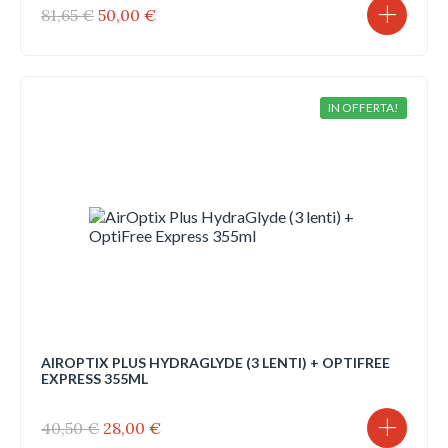
Il
Il
81,65
€
50,00
€
prezzo
prezzo
originale
attuale
era:
è:
81,65 €.
50,00 €.
IN OFFERTA!
AIROPTIX PLUS HYDRAGLYDE (3 LENTI) + OPTIFREE
EXPRESS 355ML
Il
Il
40,50
€
28,00
€
prezzo
prezzo