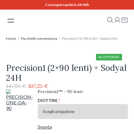
Skip
Consegna rapida in 24/48h
to
content
Home
/
Pacchetti convenienza
/ Precision1 (2×90 lenti) + Sodyal 24H
IN OFFERTA!
Precision1 (2×90 lenti) + Sodyal
24H
Il
Il
147,95
€
107,25
€
prezzo
prezzo
Precision1™ - 90 lenti
originale
attuale
DIOTTRIE
*
era:
è:
147,95 €.
107,25 €.
Svuota