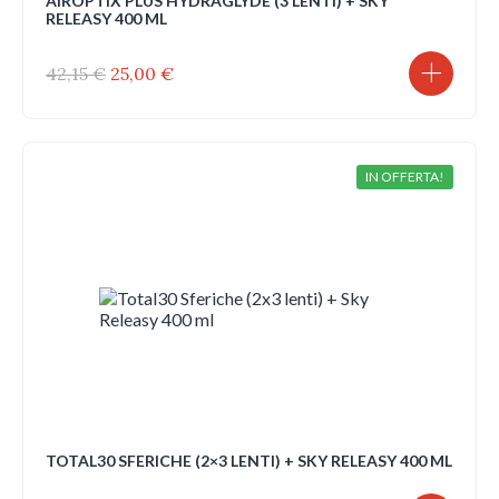
AIROPTIX PLUS HYDRAGLYDE (3 LENTI) + SKY
RELEASY 400 ML
Il
Il
42,15
€
25,00
€
prezzo
prezzo
originale
attuale
era:
è:
42,15 €.
25,00 €.
IN OFFERTA!
TOTAL30 SFERICHE (2×3 LENTI) + SKY RELEASY 400 ML