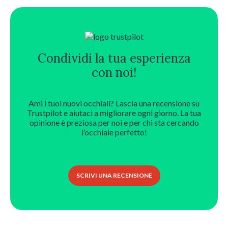
più
varianti.
Le
opzioni
possono
Condividi la tua esperienza
essere
scelte
con noi!
nella
pagina
del
Ami i tuoi nuovi occhiali? Lascia una recensione su
prodotto
Trustpilot e aiutaci a migliorare ogni giorno. La tua
opinione è preziosa per noi e per chi sta cercando
l’occhiale perfetto!
SCRIVI UNA RECENSIONE