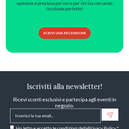
opinione è preziosa per noi e per chi sta cercando
l’occhiale perfetto!
SCRIVI UNA RECENSIONE
Iscriviti alla newsletter!
Ricevi sconti esclusivi e partecipa agli eventi in
negozio.
Email
*
Consenso
*
Ho letto e accetto le condizioni della
Privacy Policy
.
*