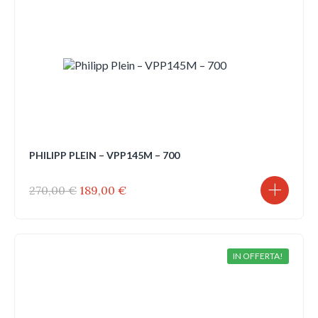
PHILIPP PLEIN – VPP145M – 700
Il
Il
270,00
€
189,00
€
prezzo
prezzo
originale
attuale
era:
è:
270,00 €.
189,00 €.
IN OFFERTA!