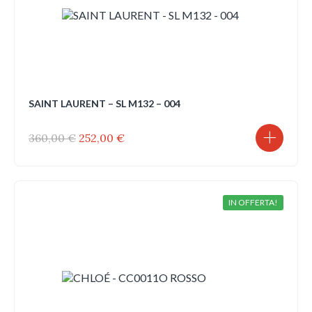
SAINT LAURENT – SL M132 – 004
Il
Il
360,00
€
252,00
€
prezzo
prezzo
originale
attuale
era:
è:
360,00 €.
252,00 €.
IN OFFERTA!