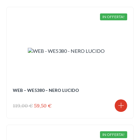
IN OFFERTA!
WEB – WE5380 – NERO LUCIDO
Il
Il
119,00
€
59,50
€
prezzo
prezzo
originale
attuale
era:
è:
119,00 €.
59,50 €.
IN OFFERTA!