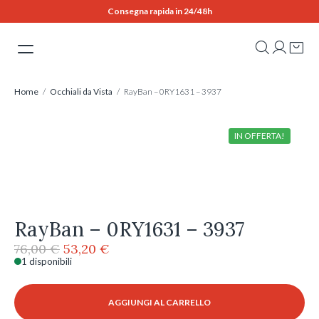
Skip
Consegna rapida in 24/48h
to
content
Home
/
Occhiali da Vista
/ RayBan – 0RY1631 – 3937
IN OFFERTA!
RayBan – 0RY1631 – 3937
Il
Il
76,00
€
53,20
€
prezzo
prezzo
1 disponibili
RayBan
originale
attuale
-
era:
è:
0RY1631
AGGIUNGI AL CARRELLO
76,00 €.
53,20 €.
-