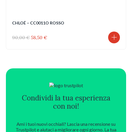
CHLOÉ – CC0011O ROSSO
Il
Il
90,00
€
58,50
€
prezzo
prezzo
originale
attuale
era:
è:
90,00 €.
58,50 €.
Condividi la tua esperienza
con noi!
Ami i tuoi nuovi occhiali? Lascia una recensione su
Trustpilot e aiutaci a migliorare ogni giorno. La tua