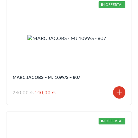
IN OFFERTA!
MARC JACOBS – MJ 1099/S – 807
Il
Il
280,00
€
140,00
€
prezzo
prezzo
originale
attuale
era:
è:
280,00 €.
140,00 €.
IN OFFERTA!