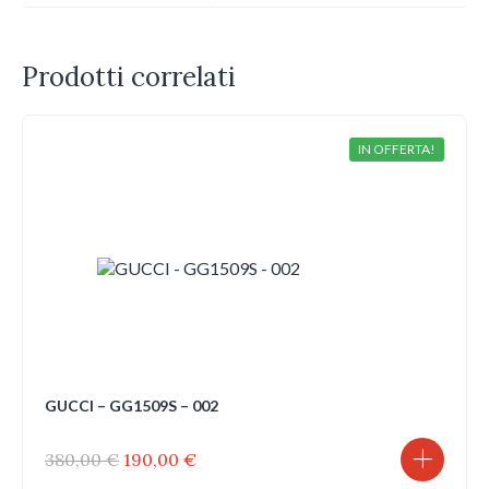
Prodotti correlati
IN OFFERTA!
GUCCI – GG1509S – 002
Il
Il
380,00
€
190,00
€
prezzo
prezzo