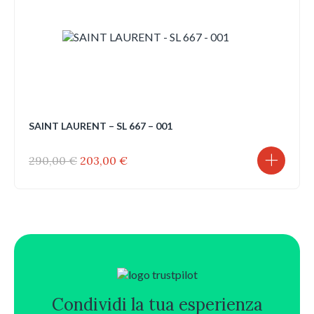
SAINT LAURENT – SL 667 – 001
Il
Il
290,00
€
203,00
€
prezzo
prezzo
originale
attuale
era:
è:
290,00 €.
203,00 €.
Condividi la tua esperienza