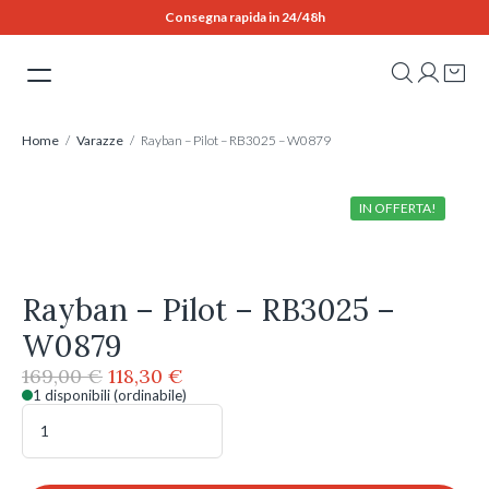
Skip
Consegna rapida in 24/48h
to
content
Home
/
Varazze
/ Rayban – Pilot – RB3025 – W0879
IN OFFERTA!
Rayban – Pilot – RB3025 –
W0879
Il
Il
169,00
€
118,30
€
prezzo
prezzo
1 disponibili (ordinabile)
Rayban
originale
attuale
-
era:
è:
Pilot
169,00 €.
118,30 €.
-