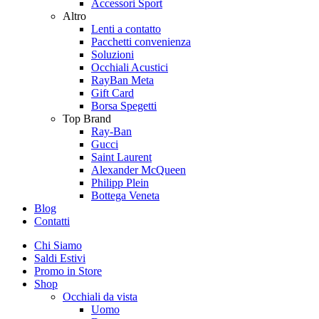
Accessori Sport
Altro
Lenti a contatto
Pacchetti convenienza
Soluzioni
Occhiali Acustici
RayBan Meta
Gift Card
Borsa Spegetti
Top Brand
Ray-Ban
Gucci
Saint Laurent
Alexander McQueen
Philipp Plein
Bottega Veneta
Blog
Contatti
Chi Siamo
Saldi Estivi
Promo in Store
Shop
Occhiali da vista
Uomo