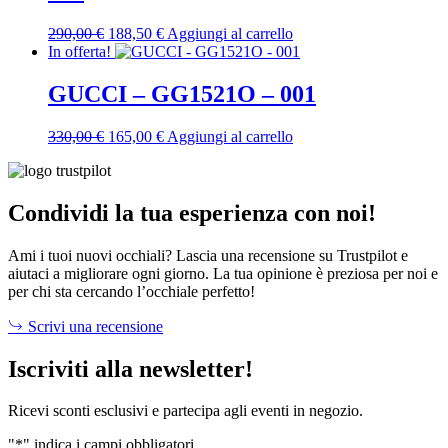
Il
Il
290,00
€
188,50
€
Aggiungi al carrello
prezzo
prezzo
In offerta!
originale
attuale
era:
è:
GUCCI – GG1521O – 001
290,00 €.
188,50 €.
Il
Il
330,00
€
165,00
€
Aggiungi al carrello
prezzo
prezzo
originale
attuale
era:
è:
330,00 €.
165,00 €.
Condividi la tua esperienza con noi!
Ami i tuoi nuovi occhiali? Lascia una recensione su Trustpilot e
aiutaci a migliorare ogni giorno. La tua opinione è preziosa per noi e
per chi sta cercando l’occhiale perfetto!
Scrivi una recensione
Iscriviti alla newsletter!
Ricevi sconti esclusivi e partecipa agli eventi in negozio.
"
*
" indica i campi obbligatori