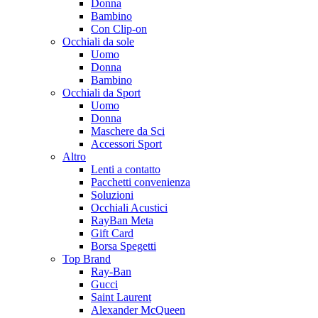
Donna
Bambino
Con Clip-on
Occhiali da sole
Uomo
Donna
Bambino
Occhiali da Sport
Uomo
Donna
Maschere da Sci
Accessori Sport
Altro
Lenti a contatto
Pacchetti convenienza
Soluzioni
Occhiali Acustici
RayBan Meta
Gift Card
Borsa Spegetti
Top Brand
Ray-Ban
Gucci
Saint Laurent
Alexander McQueen