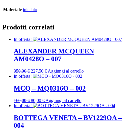
Materiale
iniettato
Prodotti correlati
In offerta!
ALEXANDER MCQUEEN
AM0428O – 007
Il
Il
350,00
€
227,50
€
Aggiungi al carrello
prezzo
prezzo
In offerta!
originale
attuale
era:
è:
MCQ – MQ0316O – 002
350,00 €.
227,50 €.
Il
Il
160,00
€
80,00
€
Aggiungi al carrello
prezzo
prezzo
In offerta!
originale
attuale
era:
è:
BOTTEGA VENETA – BV1229OA –
160,00 €.
80,00 €.
004