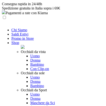
Skip
Consegna rapida in 24/48h
to
Spedizione gratuita in Italia sopra i 69€
content
Pagamenti a rate con Klarna
Chi Siamo
Saldi Estivi
Promo in Store
Shop
Occhiali da vista
Uomo
Donna
Bambino
Con Clip-on
Occhiali da sole
Uomo
Donna
Bambino
Occhiali da Sport
Uomo
Donna
Maschere da Sci