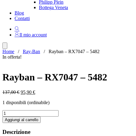
Philipp Plein
Bottega Veneta
Blog
Contatti
Il mio account
Home
/
Ray-Ban
/ Rayban – RX7047 – 5482
In offerta!
Rayban – RX7047 – 5482
Il
Il
137,00
€
95,90
€
prezzo
prezzo
1 disponibili (ordinabile)
originale
attuale
era:
è:
Rayban
137,00 €.
95,90 €.
-
Aggiungi al carrello
RX7047
-
Descrizione
5482