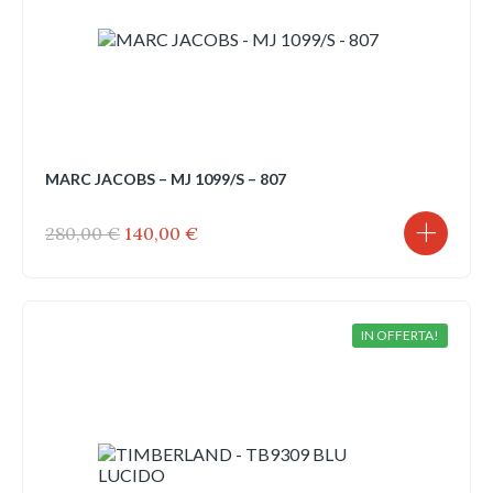
MARC JACOBS – MJ 1099/S – 807
Il
Il
280,00
€
140,00
€
prezzo
prezzo
originale
attuale
era:
è:
280,00 €.
140,00 €.
IN OFFERTA!