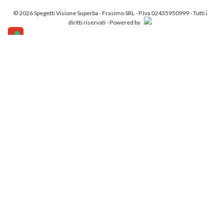
© 2026 Spegetti Visione Superba - Frasimo SRL - P.Iva 02435950999 - Tutti i
diritti riservati - Powered by