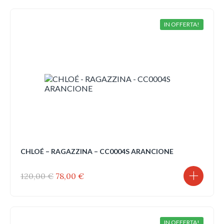
IN OFFERTA!
CHLOÉ – RAGAZZINA – CC0004S ARANCIONE
Il
Il
120,00
€
78,00
€
prezzo
prezzo
originale
attuale
era:
è:
120,00 €.
78,00 €.
IN OFFERTA!