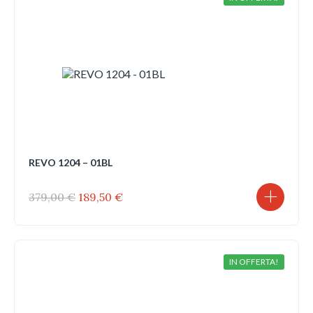
REVO 1204 – 01BL
Il
Il
379,00
€
189,50
€
prezzo
prezzo
originale
attuale
era:
è:
379,00 €.
189,50 €.
IN OFFERTA!