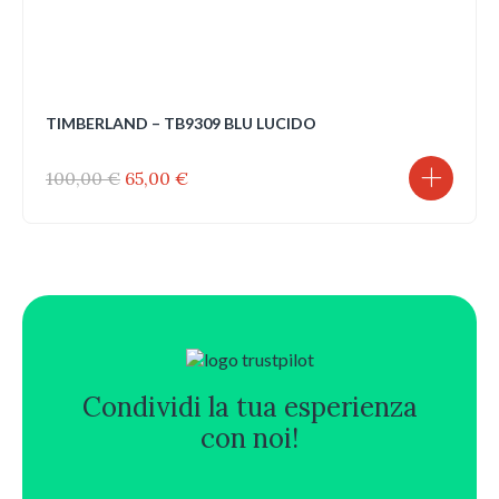
TIMBERLAND – TB9309 BLU LUCIDO
Il
Il
100,00
€
65,00
€
prezzo
prezzo
originale
attuale
era:
è:
100,00 €.
65,00 €.
Condividi la tua esperienza
con noi!