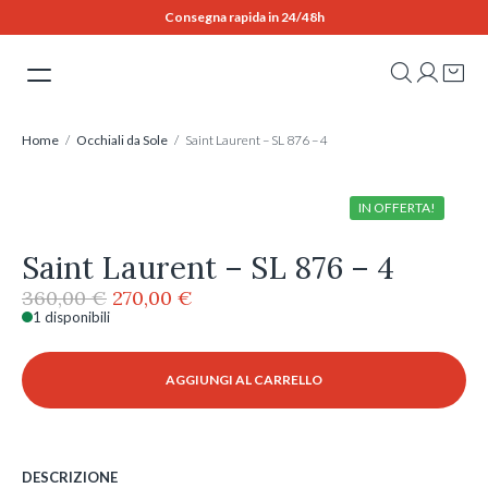
Skip
Consegna rapida in 24/48h
to
content
Home
/
Occhiali da Sole
/ Saint Laurent – SL 876 – 4
IN OFFERTA!
Saint Laurent – SL 876 – 4
Il
Il
360,00
€
270,00
€
prezzo
prezzo
1 disponibili
Saint
originale
attuale
Laurent
era:
è:
-
AGGIUNGI AL CARRELLO
360,00 €.
270,00 €.
SL
876
-
4
DESCRIZIONE
quantità