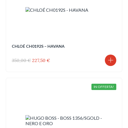
CHLOÉ CH0192S – HAVANA
Il
Il
350,00
€
227,50
€
prezzo
prezzo
originale
attuale
era:
è:
350,00 €.
227,50 €.
IN OFFERTA!