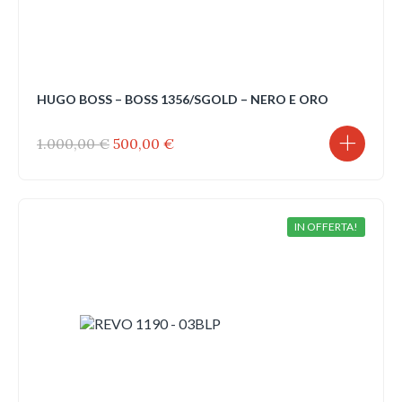
HUGO BOSS – BOSS 1356/SGOLD – NERO E ORO
Il
Il
1.000,00
€
500,00
€
prezzo
prezzo
originale
attuale
era:
è:
1.000,00 €.
500,00 €.
IN OFFERTA!