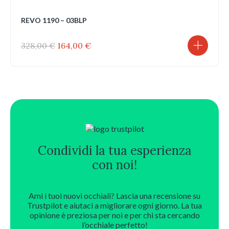
REVO 1190 – 03BLP
Il
Il
328,00
€
164,00
€
prezzo
prezzo
originale
attuale
era:
è:
328,00 €.
164,00 €.
Condividi la tua esperienza
con noi!
Ami i tuoi nuovi occhiali? Lascia una recensione su
Trustpilot e aiutaci a migliorare ogni giorno. La tua
opinione è preziosa per noi e per chi sta cercando
l’occhiale perfetto!