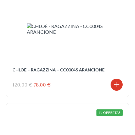
CHLOÉ – RAGAZZINA – CC0004S ARANCIONE
Il
Il
120,00
€
78,00
€
prezzo
prezzo
originale
attuale
era:
è:
120,00 €.
78,00 €.
IN OFFERTA!