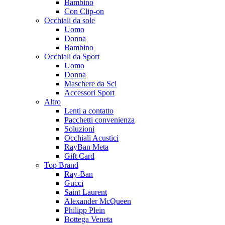
Bambino
Con Clip-on
Occhiali da sole
Uomo
Donna
Bambino
Occhiali da Sport
Uomo
Donna
Maschere da Sci
Accessori Sport
Altro
Lenti a contatto
Pacchetti convenienza
Soluzioni
Occhiali Acustici
RayBan Meta
Gift Card
Top Brand
Ray-Ban
Gucci
Saint Laurent
Alexander McQueen
Philipp Plein
Bottega Veneta