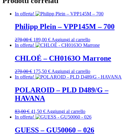
Prodotti correlati
In offerta!
Philipp Plein – VPP145M – 700
Il
Il
270,00
€
189,00
€
Aggiungi al carrello
prezzo
prezzo
In offerta!
originale
attuale
era:
è:
CHLOÉ – CH0163O Marrone
270,00 €.
189,00 €.
Il
Il
270,00
€
175,50
€
Aggiungi al carrello
prezzo
prezzo
In offerta!
originale
attuale
era:
è:
POLAROID – PLD D489/G –
270,00 €.
175,50 €.
HAVANA
Il
Il
83,00
€
41,50
€
Aggiungi al carrello
prezzo
prezzo
In offerta!
originale
attuale
era:
è:
GUESS – GU50060 – 026
83,00 €.
41,50 €.