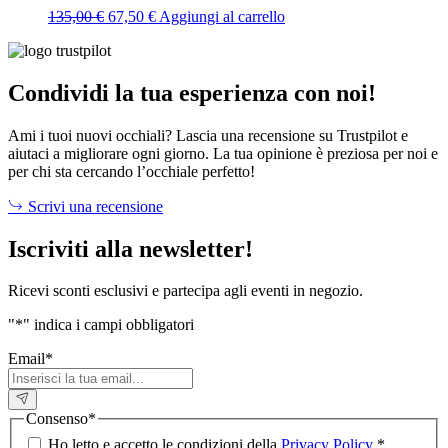
Il
Il
135,00
€
67,50
€
Aggiungi al carrello
prezzo
prezzo
originale
attuale
era:
è:
135,00 €.
67,50 €.
Condividi la tua esperienza con noi!
Ami i tuoi nuovi occhiali? Lascia una recensione su Trustpilot e
aiutaci a migliorare ogni giorno. La tua opinione è preziosa per noi e
per chi sta cercando l’occhiale perfetto!
Scrivi una recensione
Iscriviti alla newsletter!
Ricevi sconti esclusivi e partecipa agli eventi in negozio.
"
*
" indica i campi obbligatori
Email
*
Consenso
*
Ho letto e accetto le condizioni della
Privacy Policy
.
*