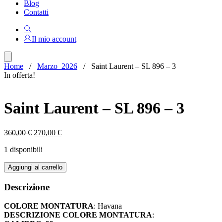
Blog
Contatti
Il mio account
Home
/
Marzo_2026
/ Saint Laurent – SL 896 – 3
In offerta!
Saint Laurent – SL 896 – 3
Il
Il
360,00
€
270,00
€
prezzo
prezzo
1 disponibili
originale
attuale
era:
è:
Saint
Aggiungi al carrello
360,00 €.
270,00 €.
Laurent
-
Descrizione
SL
896
COLORE MONTATURA
: Havana
-
DESCRIZIONE COLORE MONTATURA
:
3