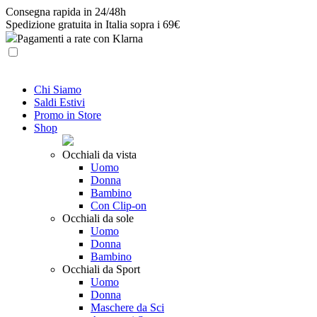
Skip
Consegna rapida in 24/48h
to
Spedizione gratuita in Italia sopra i 69€
content
Pagamenti a rate con Klarna
Chi Siamo
Saldi Estivi
Promo in Store
Shop
Occhiali da vista
Uomo
Donna
Bambino
Con Clip-on
Occhiali da sole
Uomo
Donna
Bambino
Occhiali da Sport
Uomo
Donna
Maschere da Sci