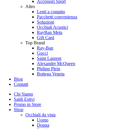
Accessori Sport
Altro
Lenti a contatto
Pacchetti convenienza
Soluzioni
Occhiali Acustici
RayBan Meta
Gift Card
Top Brand
Ray-Ban
Gucci
Saint Laurent
Alexander McQueen
Philipp Plein
Bottega Veneta
Blog
Contatti
Chi Siamo
Saldi Estivi
Promo in Store
Shop
Occhiali da vista
Uomo
Donna