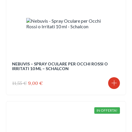
NEBUVIS – SPRAY OCULARE PER OCCHI ROSSI O
IRRITATI 10 ML – SCHALCON
Il
Il
11,55
€
9,00
€
prezzo
prezzo
originale
attuale
era:
è:
11,55 €.
9,00 €.
IN OFFERTA!