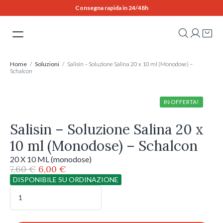
Skip
Consegna rapida in 24/48h
to
content
Home
/
Soluzioni
/ Salisin – Soluzione Salina 20 x 10 ml (Monodose) –
Schalcon
IN OFFERTA!
Salisin – Soluzione Salina 20 x
10 ml (Monodose) – Schalcon
20 X 10 ML (monodose)
Il
Il
7,60
€
6,00
€
prezzo
prezzo
DISPONIBILE SU ORDINAZIONE
originale
attuale
Salisin
-
era:
è:
Soluzione
7,60 €.
6,00 €.
Salina