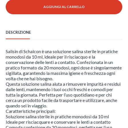
20
AGGIUNGI AL CARRELLO
x
10
ml
(Monodose)
-
DESCRIZIONE
Schalcon
quantità
Salisin di Schalcon è una soluzione salina sterile in pratiche
monodosi da 10 ml, ideale per il risciacquo e la
conservazione delle lenti a contatto. Confezionata in un
pratico formato da 20 monodosi, ogni dose è singolarmente
sigillata, garantendo la massima igiene e freschezza ogni
volta che ne hai bisogno.
Questa soluzione salina aiuta a rimuovere impurità e residui
dalle lenti, mantenendo i tuoi occhi freschi e comodi per
tutta la giornata. Perfetta per l’uso quotidiano e per chi
cerca un prodotto facile da trasportare e utilizzare, anche
quando sei in viaggio.
Caratteristiche principali:
Soluzione salina sterile in pratiche monodosi da 10 ml
Ideale per risciacquare e conservare le lenti a contatto
Comoda confezione da 20 monodosi, perfetta per l’uso