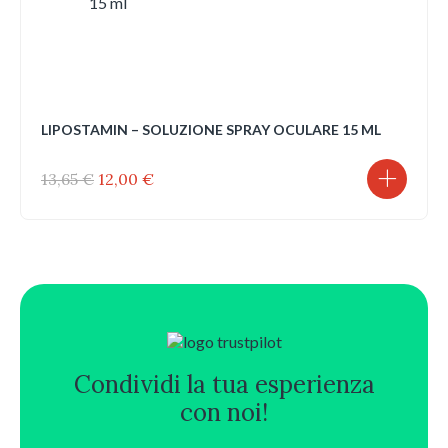
LIPOSTAMIN – SOLUZIONE SPRAY OCULARE 15 ML
Il
Il
13,65
€
12,00
€
prezzo
prezzo
originale
attuale
era:
è:
13,65 €.
12,00 €.
Condividi la tua esperienza
con noi!