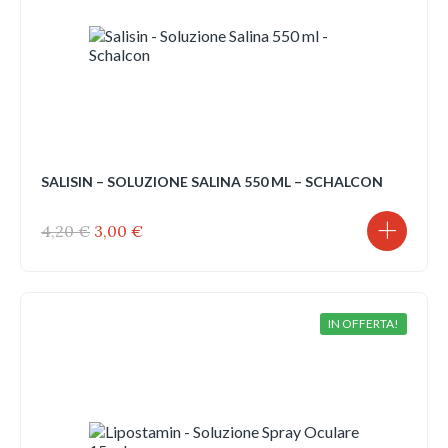
SALISIN – SOLUZIONE SALINA 550 ML – SCHALCON
Il
Il
4,20
€
3,00
€
prezzo
prezzo
originale
attuale
era:
è:
4,20 €.
3,00 €.
IN OFFERTA!