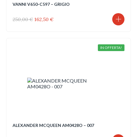
VANNI V650-C597 – GRIGIO
Il
Il
250,00
€
162,50
€
prezzo
prezzo
originale
attuale
era:
è:
250,00 €.
162,50 €.
IN OFFERTA!
ALEXANDER MCQUEEN AM0428O – 007