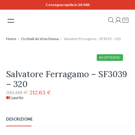
Skip
Consegna rapida in 24/48h
to
content
Home
/
Occhiali da Vista Donna
/ Salvatore Ferragamo – SF3039 – 320
IN OFFERTA!
Salvatore Ferragamo – SF3039
– 320
Il
Il
315,00
€
212,63
€
prezzo
prezzo
Esaurito
originale
attuale
era:
è:
315,00 €.
212,63 €.
DESCRIZIONE