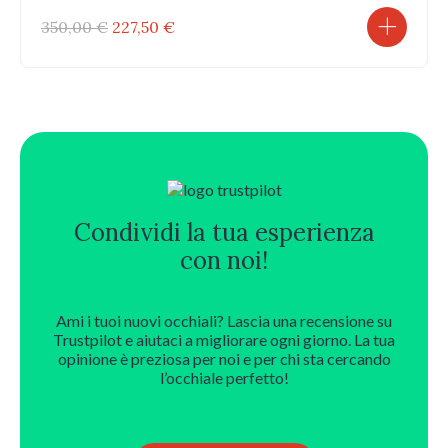
Il
Il
350,00
€
227,50
€
prezzo
prezzo
originale
attuale
era:
è:
350,00 €.
227,50 €.
Condividi la tua esperienza
con noi!
Ami i tuoi nuovi occhiali? Lascia una recensione su
Trustpilot e aiutaci a migliorare ogni giorno. La tua
opinione è preziosa per noi e per chi sta cercando
l’occhiale perfetto!