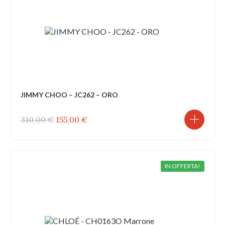
JIMMY CHOO – JC262 – ORO
Il
Il
310,00
€
155,00
€
prezzo
prezzo
originale
attuale
era:
è:
310,00 €.
155,00 €.
IN OFFERTA!