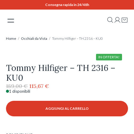
Skip
Consegna rapida in 24/48h
to
content
Home
/
Occhiali da Vista
/ Tommy Hilfiger – TH 2316 – KU0
IN OFFERTA!
Tommy Hilfiger – TH 2316 –
KU0
Il
Il
189,00
€
115,67
€
prezzo
prezzo
1 disponibili
Tommy
originale
attuale
Hilfiger
era:
è:
-
AGGIUNGI AL CARRELLO
189,00 €.
115,67 €.
TH
2316
-
KU0