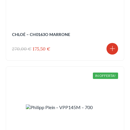
CHLOÉ – CH0163O MARRONE
Il
Il
270,00
€
175,50
€
prezzo
prezzo
originale
attuale
era:
è:
270,00 €.
175,50 €.
IN OFFERTA!