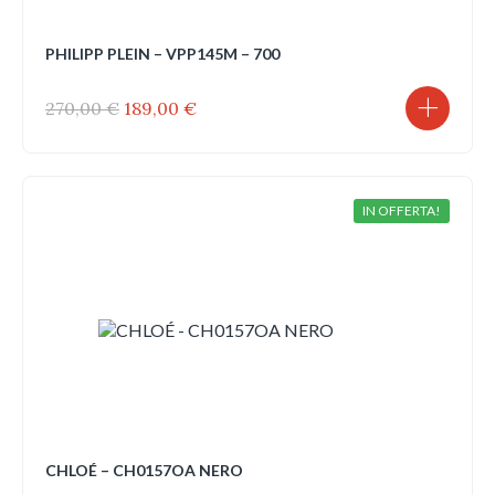
PHILIPP PLEIN – VPP145M – 700
Il
Il
270,00
€
189,00
€
prezzo
prezzo
originale
attuale
era:
è:
270,00 €.
189,00 €.
IN OFFERTA!
CHLOÉ – CH0157OA NERO