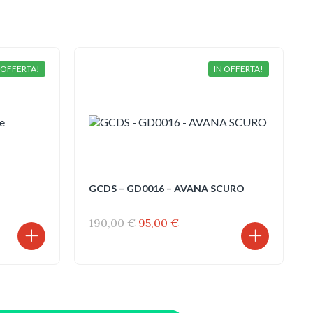
 OFFERTA!
IN OFFERTA!
GCDS – GD0016 – AVANA SCURO
Il
Il
190,00
€
95,00
€
prezzo
prezzo
originale
attuale
era:
è:
190,00 €.
95,00 €.