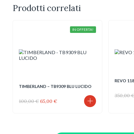
Prodotti correlati
IN OFFERTA!
REVO 118
TIMBERLAND – TB9309 BLU LUCIDO
350,00
Il
Il
100,00
€
65,00
€
prezzo
prezzo
originale
attuale
era:
è:
100,00 €.
65,00 €.