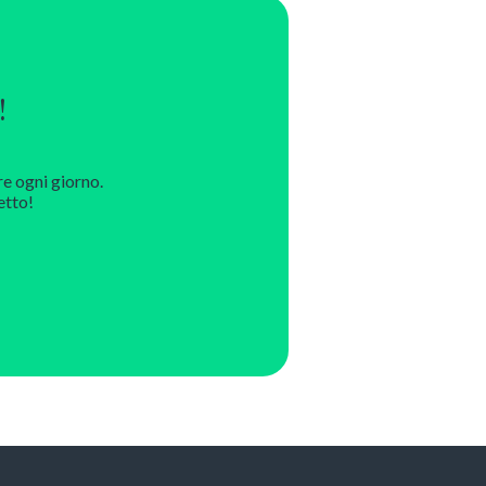
!
re ogni giorno.
etto!