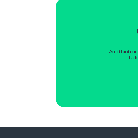
Ami i tuoi nuo
La t