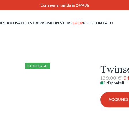
Consegna rapida in 24/48h
HI SIAMO
SALDI ESTIVI
PROMO IN STORE
SHOP
BLOG
CONTATTI
Twinse
IN OFFERTA!
Il
139,00
€
94
pr
1 disponibili
Twinset
or
-
er
STW141
AGGIUNGI 
13
-
04BL
quantità