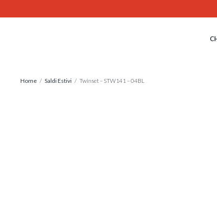
Skip
to
content
C
Home
/
Saldi Estivi
/ Twinset – STW141 – 04BL