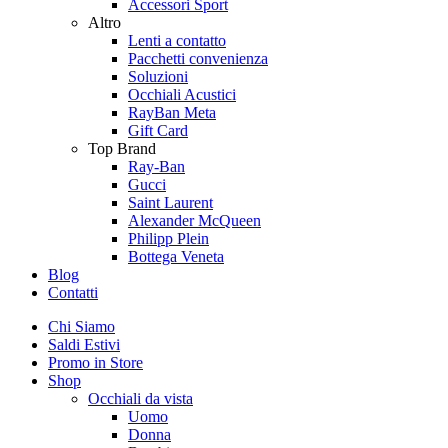
Accessori Sport
Altro
Lenti a contatto
Pacchetti convenienza
Soluzioni
Occhiali Acustici
RayBan Meta
Gift Card
Top Brand
Ray-Ban
Gucci
Saint Laurent
Alexander McQueen
Philipp Plein
Bottega Veneta
Blog
Contatti
Chi Siamo
Saldi Estivi
Promo in Store
Shop
Occhiali da vista
Uomo
Donna