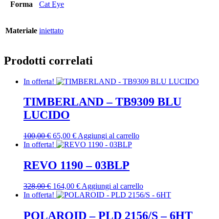
Forma
Cat Eye
Materiale
iniettato
Prodotti correlati
In offerta!
TIMBERLAND – TB9309 BLU
LUCIDO
Il
Il
100,00
€
65,00
€
Aggiungi al carrello
prezzo
prezzo
In offerta!
originale
attuale
era:
è:
REVO 1190 – 03BLP
100,00 €.
65,00 €.
Il
Il
328,00
€
164,00
€
Aggiungi al carrello
prezzo
prezzo
In offerta!
originale
attuale
era:
è:
POLAROID – PLD 2156/S – 6HT