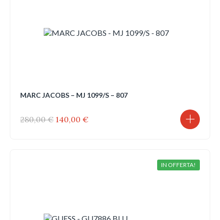
MARC JACOBS – MJ 1099/S – 807
Il
Il
280,00
€
140,00
€
prezzo
prezzo
originale
attuale
era:
è:
280,00 €.
140,00 €.
IN OFFERTA!