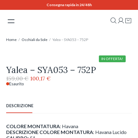
Skip
Consegna rapida in 24/48h
to
content
Home
/
Occhiali da Sole
/ Yalea – SYA053 – 752P
IN OFFERTA!
Yalea – SYA053 – 752P
Il
Il
159,00
€
100,17
€
prezzo
prezzo
Esaurito
originale
attuale
era:
è:
159,00 €.
100,17 €.
DESCRIZIONE
COLORE MONTATURA
: Havana
DESCRIZIONE COLORE MONTATURA
: Havana Lucido
CALIBRO
: 51