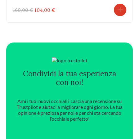
Il
Il
160,00
€
104,00
€
prezzo
prezzo
originale
attuale
era:
è:
160,00 €.
104,00 €.
Condividi la tua esperienza
con noi!
Ami i tuoi nuovi occhiali? Lascia una recensione su
Trustpilot e aiutaci a migliorare ogni giorno. La tua
opinione è preziosa per noi e per chi sta cercando
l’occhiale perfetto!