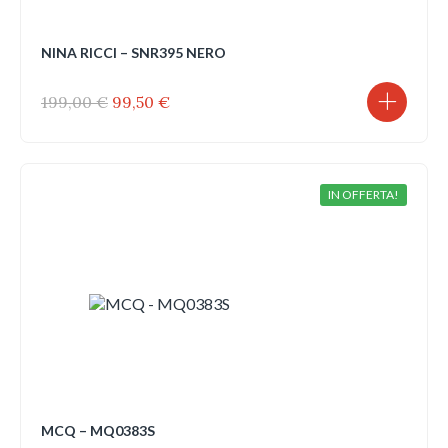
NINA RICCI – SNR395 NERO
Il
Il
199,00
€
99,50
€
prezzo
prezzo
originale
attuale
era:
è:
199,00 €.
99,50 €.
IN OFFERTA!
MCQ – MQ0383S