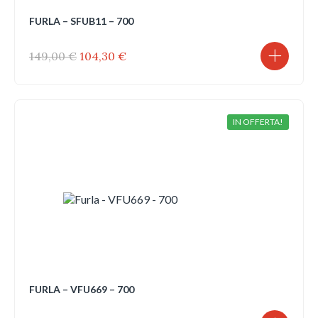
FURLA – SFUB11 – 700
Il
Il
149,00
€
104,30
€
prezzo
prezzo
originale
attuale
era:
è:
149,00 €.
104,30 €.
IN OFFERTA!
FURLA – VFU669 – 700