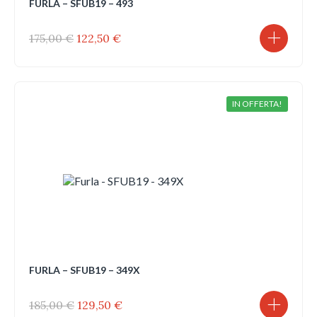
FURLA – SFUB19 – 493
Il
Il
175,00
€
122,50
€
prezzo
prezzo
originale
attuale
era:
è:
175,00 €.
122,50 €.
IN OFFERTA!
FURLA – SFUB19 – 349X
Il
Il
185,00
€
129,50
€