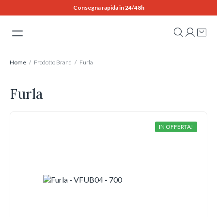
Skip
Consegna rapida in 24/48h
to
content
Home
/ Prodotto Brand / Furla
Furla
IN OFFERTA!