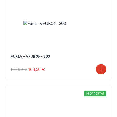
FURLA – VFUB06 – 300
Il
Il
155,00
€
108,50
€
prezzo
prezzo
originale
attuale
era:
è:
155,00 €.
108,50 €.
IN OFFERTA!