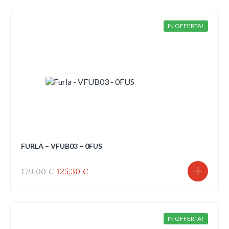
era:
è:
179,00 €.
125,30 €.
IN OFFERTA!
FURLA – VFUB03 – 0FUS
Il
Il
179,00
€
125,30
€
prezzo
prezzo
originale
attuale
era:
è:
179,00 €.
125,30 €.
IN OFFERTA!