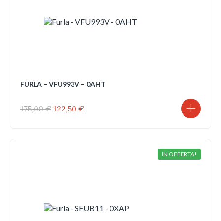
FURLA – VFU993V – 0AHT
Il
Il
175,00
€
122,50
€
prezzo
prezzo
originale
attuale
era:
è:
175,00 €.
122,50 €.
IN OFFERTA!