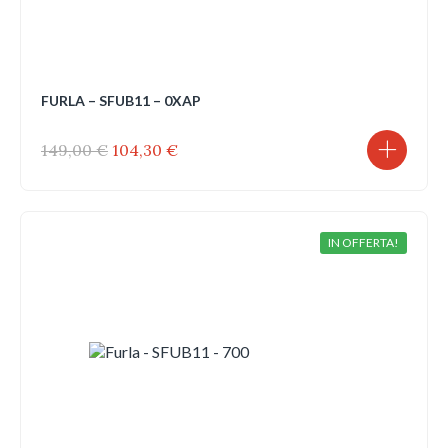
FURLA – SFUB11 – 0XAP
Il
Il
149,00
€
104,30
€
prezzo
prezzo
originale
attuale
era:
è:
149,00 €.
104,30 €.
IN OFFERTA!