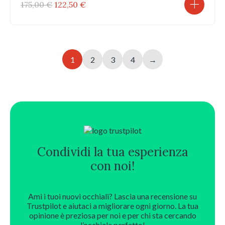
Il
Il
175,00
€
122,50
€
prezzo
prezzo
originale
attuale
era:
è:
175,00 €.
122,50 €.
1
2
3
4
→
Condividi la tua esperienza
con noi!
Ami i tuoi nuovi occhiali? Lascia una recensione su
Trustpilot e aiutaci a migliorare ogni giorno. La tua
opinione è preziosa per noi e per chi sta cercando
l’occhiale perfetto!