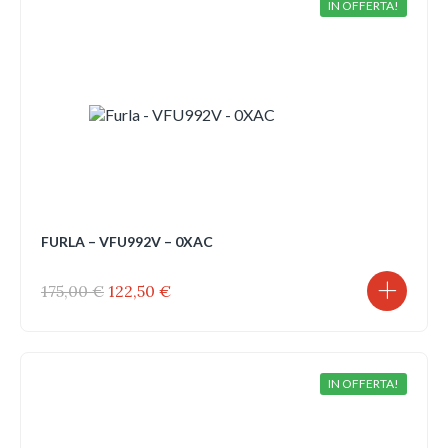
IN OFFERTA!
FURLA – VFU992V – 0XAC
Il
Il
175,00
€
122,50
€
prezzo
prezzo
originale
attuale
era:
è:
175,00 €.
122,50 €.
IN OFFERTA!