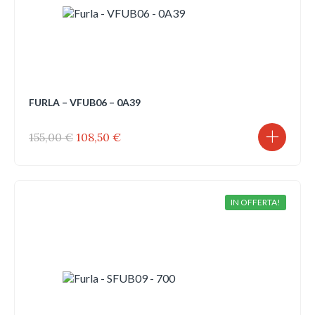
FURLA – VFUB06 – 0A39
Il
Il
155,00
€
108,50
€
prezzo
prezzo
originale
attuale
era:
è:
155,00 €.
108,50 €.
IN OFFERTA!