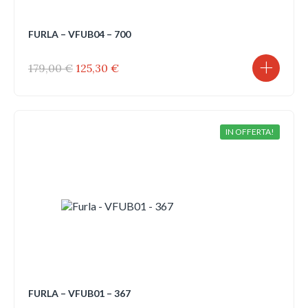
FURLA – VFUB04 – 700
Il
Il
179,00
€
125,30
€
prezzo
prezzo
originale
attuale
era:
è:
179,00 €.
125,30 €.
IN OFFERTA!
FURLA – VFUB01 – 367