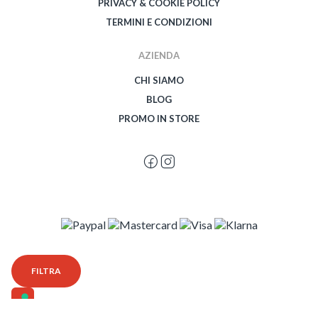
PRIVACY & COOKIE POLICY
TERMINI E CONDIZIONI
AZIENDA
CHI SIAMO
BLOG
PROMO IN STORE
© 2026 Spegetti Visione Superba - Frasimo SRL - P.Iva 02435950999 - Tutti i
FILTRA
diritti riservati - Powered by