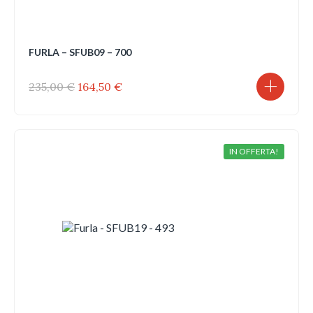
FURLA – SFUB09 – 700
Il
Il
235,00
€
164,50
€
prezzo
prezzo
originale
attuale
era:
è:
235,00 €.
164,50 €.
IN OFFERTA!