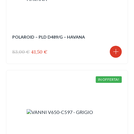
POLAROID – PLD D489/G – HAVANA
Il
Il
83,00
€
41,50
€
prezzo
prezzo
originale
attuale
era:
è:
83,00 €.
41,50 €.
IN OFFERTA!