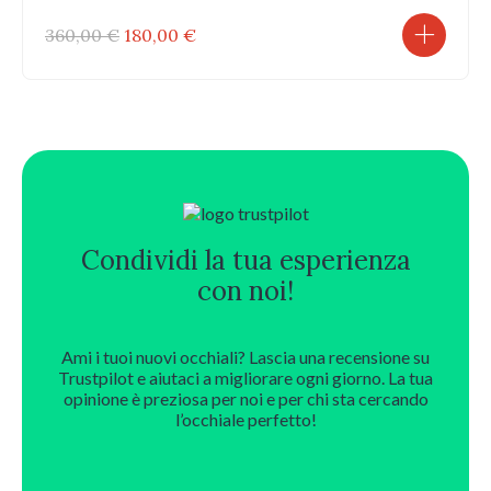
Il
Il
360,00
€
180,00
€
prezzo
prezzo
originale
attuale
era:
è:
360,00 €.
180,00 €.
Condividi la tua esperienza
con noi!
Ami i tuoi nuovi occhiali? Lascia una recensione su
Trustpilot e aiutaci a migliorare ogni giorno. La tua
opinione è preziosa per noi e per chi sta cercando
l’occhiale perfetto!