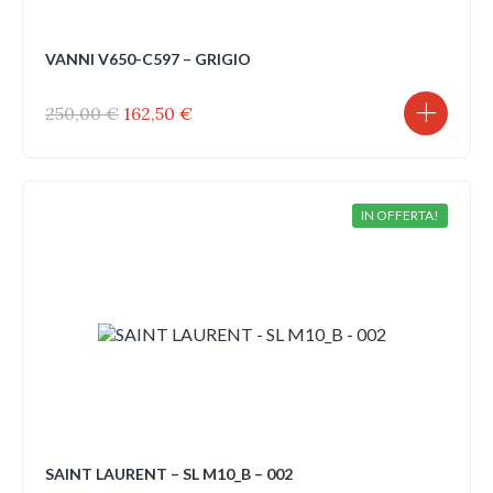
VANNI V650-C597 – GRIGIO
Il
Il
250,00
€
162,50
€
prezzo
prezzo
originale
attuale
era:
è:
250,00 €.
162,50 €.
IN OFFERTA!
SAINT LAURENT – SL M10_B – 002