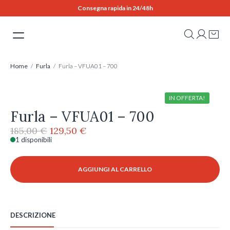
Skip
Consegna rapida in 24/48h
to
content
Home
/
Furla
/ Furla – VFUA01 – 700
IN OFFERTA!
Furla – VFUA01 – 700
Il
Il
185,00
€
129,50
€
prezzo
prezzo
1 disponibili
Furla
originale
attuale
-
era:
è:
VFUA01
AGGIUNGI AL CARRELLO
185,00 €.
129,50 €.
-
700
quantità
DESCRIZIONE