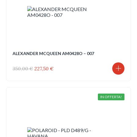
ALEXANDER MCQUEEN AM0428O – 007
Il
Il
350,00
€
227,50
€
prezzo
prezzo
originale
attuale
era:
è:
350,00 €.
227,50 €.
IN OFFERTA!