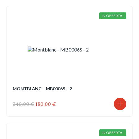
era:
è:
240,00 €.
180,00 €.
IN OFFERTA!
MONTBLANC – MB0006S – 2
Il
Il
240,00
€
180,00
€
prezzo
prezzo
originale
attuale
era:
è:
240,00 €.
180,00 €.
IN OFFERTA!