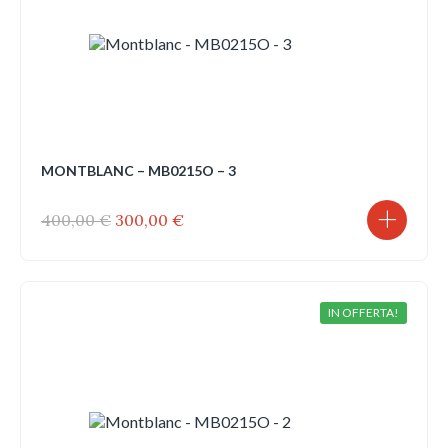
MONTBLANC – MB0215O – 3
Il
Il
400,00
€
300,00
€
prezzo
prezzo
originale
attuale
era:
è:
400,00 €.
300,00 €.
IN OFFERTA!