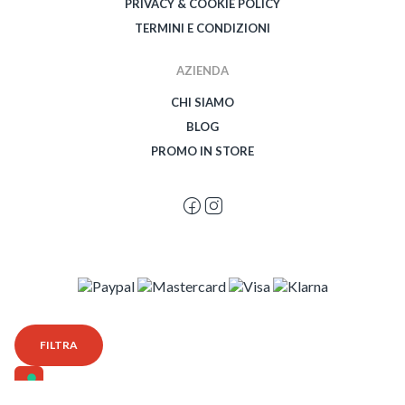
PRIVACY & COOKIE POLICY
TERMINI E CONDIZIONI
AZIENDA
CHI SIAMO
BLOG
PROMO IN STORE
© 2026 Spegetti Visione Superba - Frasimo SRL - P.Iva 02435950999 - Tutti i
FILTRA
diritti riservati - Powered by