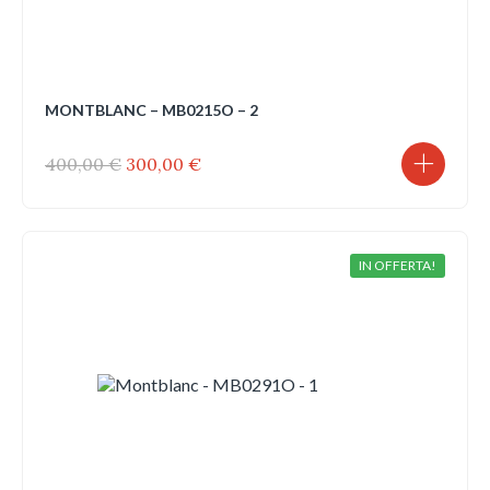
MONTBLANC – MB0215O – 2
Il
Il
400,00
€
300,00
€
prezzo
prezzo
originale
attuale
era:
è:
400,00 €.
300,00 €.
IN OFFERTA!