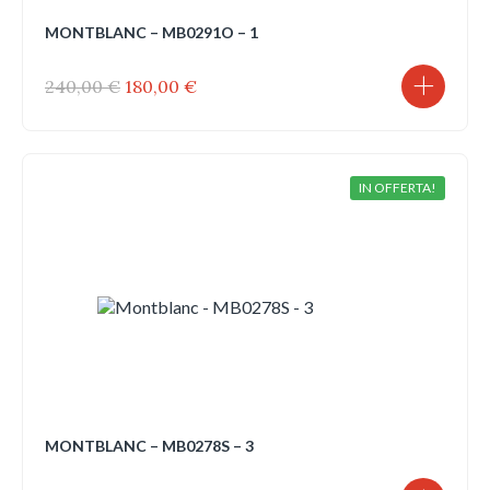
MONTBLANC – MB0291O – 1
Il
Il
240,00
€
180,00
€
prezzo
prezzo
originale
attuale
era:
è:
240,00 €.
180,00 €.
IN OFFERTA!
MONTBLANC – MB0278S – 3