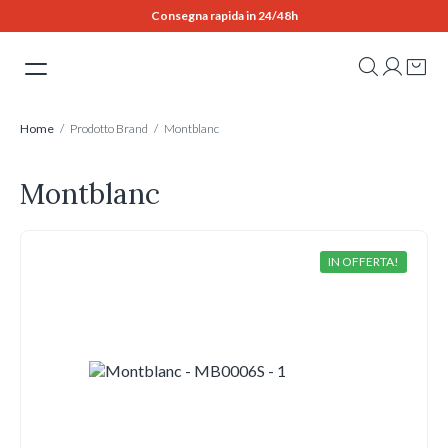
Skip
Consegna rapida in 24/48h
to
content
Home
/ Prodotto Brand / Montblanc
Montblanc
IN OFFERTA!