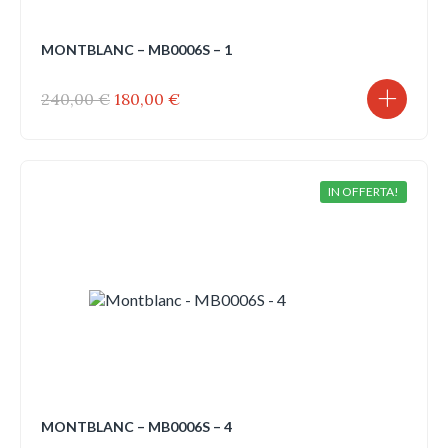
MONTBLANC – MB0006S – 1
Il
Il
240,00
€
180,00
€
prezzo
prezzo
originale
attuale
era:
è:
240,00 €.
180,00 €.
IN OFFERTA!
MONTBLANC – MB0006S – 4