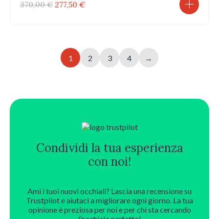
Il
Il
370,00
€
277,50
€
prezzo
prezzo
originale
attuale
era:
è:
370,00 €.
277,50 €.
1
2
3
4
→
Condividi la tua esperienza
con noi!
Ami i tuoi nuovi occhiali? Lascia una recensione su
Trustpilot e aiutaci a migliorare ogni giorno. La tua
opinione è preziosa per noi e per chi sta cercando
l’occhiale perfetto!