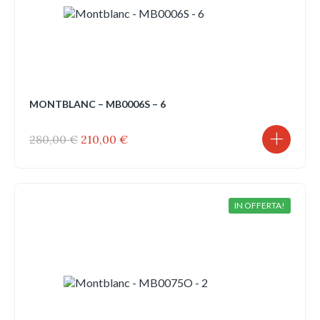
MONTBLANC – MB0006S – 6
Il
Il
280,00
€
210,00
€
prezzo
prezzo
originale
attuale
era:
è:
280,00 €.
210,00 €.
IN OFFERTA!