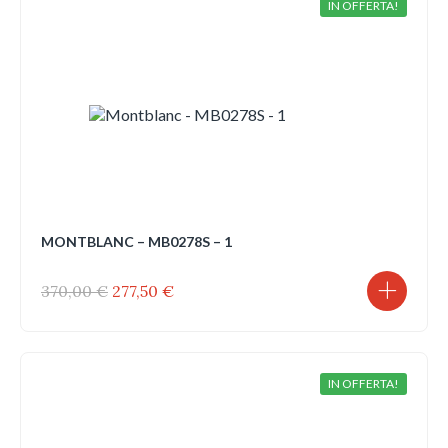
IN OFFERTA!
MONTBLANC – MB0278S – 1
Il
Il
370,00
€
277,50
€
prezzo
prezzo
originale
attuale
era:
è:
370,00 €.
277,50 €.
IN OFFERTA!