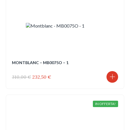
MONTBLANC – MB0075O – 1
Il
Il
310,00
€
232,50
€
prezzo
prezzo
originale
attuale
era:
è:
310,00 €.
232,50 €.
IN OFFERTA!