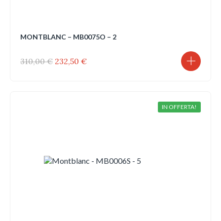
MONTBLANC – MB0075O – 2
Il
Il
310,00
€
232,50
€
prezzo
prezzo
originale
attuale
era:
è:
310,00 €.
232,50 €.
IN OFFERTA!