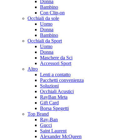
Donna
Bambino
Con Clip-on
Occhiali da sole
Uomo
Donna
Bambino
Occhiali da Sport
Uomo
Donna
Maschere da Sci
Accessori Sport
Altro
Lenti a contatto
Pacchetti convenienza
Soluzioni
Occhiali Acustici
RayBan Meta
Gift Card
Borsa Spegetti
Top Brand
Ray-Ban
Gucci
Saint Laurent
Alexander McQueen