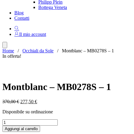
Philipp Plein
Bottega Veneta
Blog
Contatti
Il mio account
Home
/
Occhiali da Sole
/ Montblanc – MB0278S – 1
In offerta!
Montblanc – MB0278S – 1
Il
Il
370,00
€
277,50
€
prezzo
prezzo
Disponibile su ordinazione
originale
attuale
era:
è:
Montblanc
370,00 €.
277,50 €.
-
Aggiungi al carrello
MB0278S