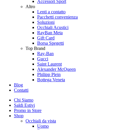
Accessori Sport
Altro
Lenti a contatto
Pacchetti convenienza
Soluzioni
Occhiali Acustici
RayBan Meta
Gift Card
Borsa Spegetti
Top Brand
Ray-Ban
Gucci
Saint Laurent
Alexander McQueen
Philipp Plein
Bottega Veneta
Blog
Contatti
Chi Siamo
Saldi Estivi
Promo in Store
Shop
Occhiali da vista
Uomo