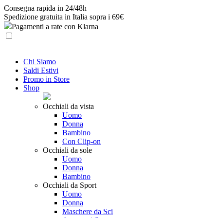
Skip
Consegna rapida in 24/48h
to
Spedizione gratuita in Italia sopra i 69€
content
Pagamenti a rate con Klarna
Chi Siamo
Saldi Estivi
Promo in Store
Shop
Occhiali da vista
Uomo
Donna
Bambino
Con Clip-on
Occhiali da sole
Uomo
Donna
Bambino
Occhiali da Sport
Uomo
Donna
Maschere da Sci