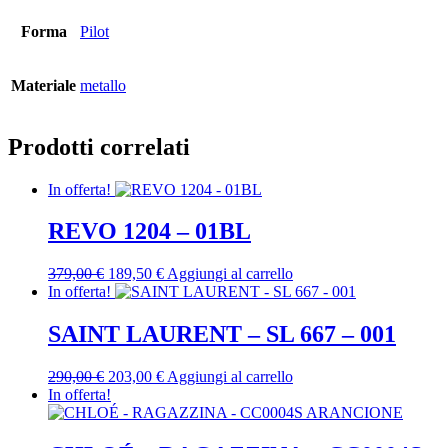
Forma
Pilot
Materiale
metallo
Prodotti correlati
In offerta!
REVO 1204 – 01BL
Il
Il
379,00
€
189,50
€
Aggiungi al carrello
prezzo
prezzo
In offerta!
originale
attuale
era:
è:
SAINT LAURENT – SL 667 – 001
379,00 €.
189,50 €.
Il
Il
290,00
€
203,00
€
Aggiungi al carrello
prezzo
prezzo
In offerta!
originale
attuale
era:
è:
290,00 €.
203,00 €.