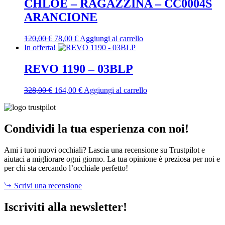
CHLOÉ – RAGAZZINA – CC0004S
ARANCIONE
Il
Il
120,00
€
78,00
€
Aggiungi al carrello
prezzo
prezzo
In offerta!
originale
attuale
era:
è:
REVO 1190 – 03BLP
120,00 €.
78,00 €.
Il
Il
328,00
€
164,00
€
Aggiungi al carrello
prezzo
prezzo
originale
attuale
era:
è:
328,00 €.
164,00 €.
Condividi la tua esperienza con noi!
Ami i tuoi nuovi occhiali? Lascia una recensione su Trustpilot e
aiutaci a migliorare ogni giorno. La tua opinione è preziosa per noi e
per chi sta cercando l’occhiale perfetto!
Scrivi una recensione
Iscriviti alla newsletter!