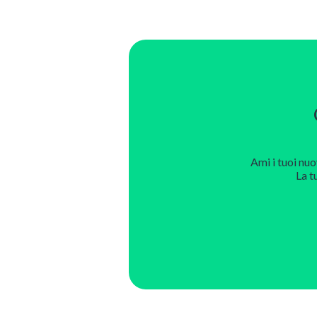
Ami i tuoi nuo
La t