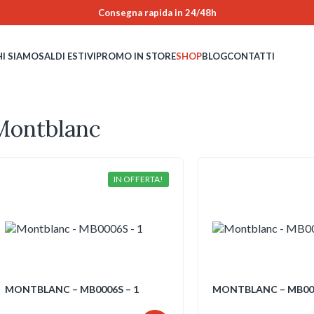
Consegna rapida in 24/48h
HI SIAMO
SALDI ESTIVI
PROMO IN STORE
SHOP
BLOG
CONTATTI
Montblanc
IN OFFERTA!
MONTBLANC – MB0006S – 1
MONTBLANC – MB000