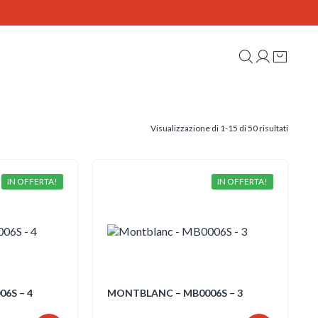
Ordina
Visualizzazione di 1-15 di 50 risultati
in
base
al
più
recente
IN OFFERTA!
IN OFFERTA!
6S – 4
MONTBLANC – MB0006S – 3