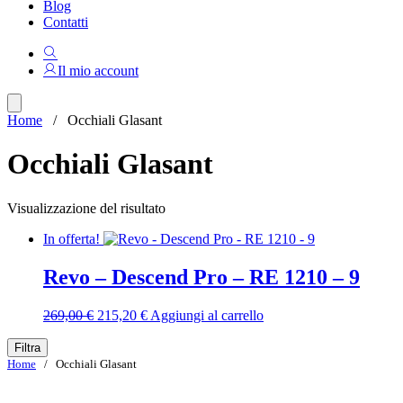
Blog
Contatti
Il mio account
Home
/ Occhiali Glasant
Occhiali Glasant
Visualizzazione del risultato
In offerta!
Revo – Descend Pro – RE 1210 – 9
Il
Il
269,00
€
215,20
€
Aggiungi al carrello
prezzo
prezzo
originale
attuale
Filtra
era:
è:
Home
/ Occhiali Glasant
269,00 €.
215,20 €.