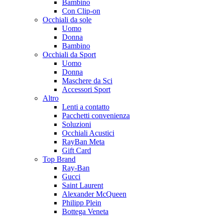
Bambino
Con Clip-on
Occhiali da sole
Uomo
Donna
Bambino
Occhiali da Sport
Uomo
Donna
Maschere da Sci
Accessori Sport
Altro
Lenti a contatto
Pacchetti convenienza
Soluzioni
Occhiali Acustici
RayBan Meta
Gift Card
Top Brand
Ray-Ban
Gucci
Saint Laurent
Alexander McQueen
Philipp Plein
Bottega Veneta