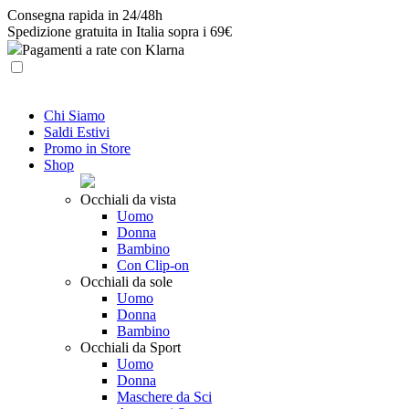
Skip
Consegna rapida in 24/48h
to
Spedizione gratuita in Italia sopra i 69€
content
Pagamenti a rate con Klarna
Chi Siamo
Saldi Estivi
Promo in Store
Shop
Occhiali da vista
Uomo
Donna
Bambino
Con Clip-on
Occhiali da sole
Uomo
Donna
Bambino
Occhiali da Sport
Uomo
Donna
Maschere da Sci