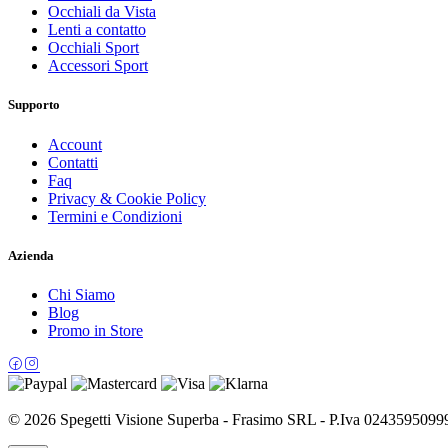
Occhiali da Vista
Lenti a contatto
Occhiali Sport
Accessori Sport
Supporto
Account
Contatti
Faq
Privacy & Cookie Policy
Termini e Condizioni
Azienda
Chi Siamo
Blog
Promo in Store
© 2026 Spegetti Visione Superba - Frasimo SRL - P.Iva 02435950999 - 