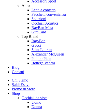
Accessori Sport
Altro
Lenti a contatto
Pacchetti convenienza
Soluzioni
Occhiali Acustici
RayBan Meta
Gift Card
Top Brand
Ray-Ban
Gucci
Saint Laurent
Alexander McQueen
Philipp Plein
Bottega Veneta
Blog
Contatti
Chi Siamo
Saldi Estivi
Promo in Store
Shop
Occhiali da vista
Uomo
Donna