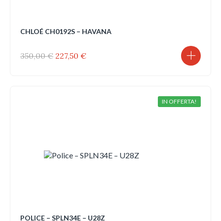
CHLOÉ CH0192S – HAVANA
Il
Il
350,00
€
227,50
€
prezzo
prezzo
originale
attuale
era:
è:
350,00 €.
227,50 €.
IN OFFERTA!
POLICE – SPLN34E – U28Z