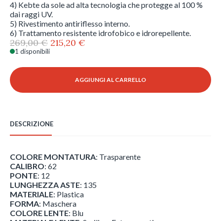
4) Kebte da sole ad alta tecnologia che protegge al 100 %
dai raggi UV.
5) Rivestimento antiriflesso interno.
6) Trattamento resistente idrofobico e idrorepellente.
Il
Il
269,00
€
215,20
€
prezzo
prezzo
1 disponibili
Revo
originale
attuale
-
era:
è:
Descend
AGGIUNGI AL CARRELLO
269,00 €.
215,20 €.
Pro
-
RE
1210
DESCRIZIONE
-
9
quantità
COLORE MONTATURA
: Trasparente
CALIBRO
: 62
PONTE
: 12
LUNGHEZZA ASTE
: 135
MATERIALE
: Plastica
FORMA
: Maschera
COLORE LENTE
: Blu