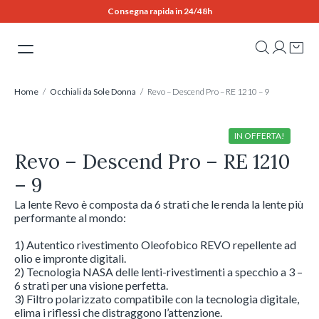
Skip
Consegna rapida in 24/48h
to
content
Home
/
Occhiali da Sole Donna
/ Revo – Descend Pro – RE 1210 – 9
IN OFFERTA!
Revo – Descend Pro – RE 1210
– 9
La lente Revo è composta da 6 strati che le renda la lente più
performante al mondo:
1) Autentico rivestimento Oleofobico REVO repellente ad
olio e impronte digitali.
2) Tecnologia NASA delle lenti-rivestimenti a specchio a 3 –
6 strati per una visione perfetta.
3) Filtro polarizzato compatibile con la tecnologia digitale,
elima i riflessi che distraggono l’attenzione.