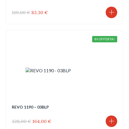
Il
Il
119,00
€
83,30
€
prezzo
prezzo
originale
attuale
era:
è:
119,00 €.
83,30 €.
IN OFFERTA!
REVO 1190 – 03BLP
Il
Il
328,00
€
164,00
€
prezzo
prezzo