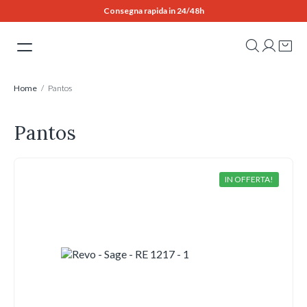
Skip
Consegna rapida in 24/48h
to
content
Home
/ Pantos
Pantos
IN OFFERTA!