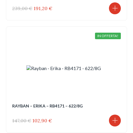
Il
Il
239,00
€
191,20
€
prezzo
prezzo
originale
attuale
era:
è:
239,00 €.
191,20 €.
IN OFFERTA!
RAYBAN – ERIKA – RB4171 – 622/8G
Il
Il
147,00
€
102,90
€
prezzo
prezzo
originale
attuale