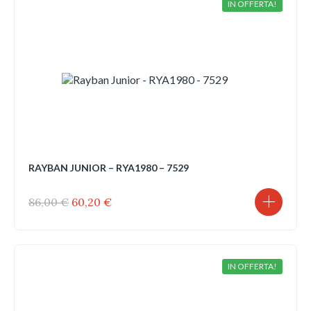
IN OFFERTA!
RAYBAN JUNIOR – RYA1980 – 7529
Il
Il
86,00
€
60,20
€
prezzo
prezzo
originale
attuale
era:
è:
86,00 €.
60,20 €.
IN OFFERTA!