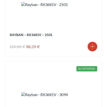
RAYBAN – RX3681V – 2501
Il
Il
126,00
€
88,20
€
prezzo
prezzo
originale
attuale
era:
è:
126,00 €.
88,20 €.
IN OFFERTA!