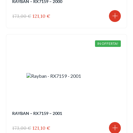
RAYBAN – RX7159 – 2000
Il
Il
173,00
€
121,10
€
prezzo
prezzo
originale
attuale
era:
è:
173,00 €.
121,10 €.
IN OFFERTA!
RAYBAN – RX7159 – 2001
Il
Il
173,00
€
121,10
€