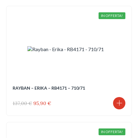
era:
è:
147,00 €.
102,90 €.
IN OFFERTA!
RAYBAN – ERIKA – RB4171 – 710/71
Il
Il
137,00
€
95,90
€
prezzo
prezzo
originale
attuale
era:
è:
137,00 €.
95,90 €.
IN OFFERTA!