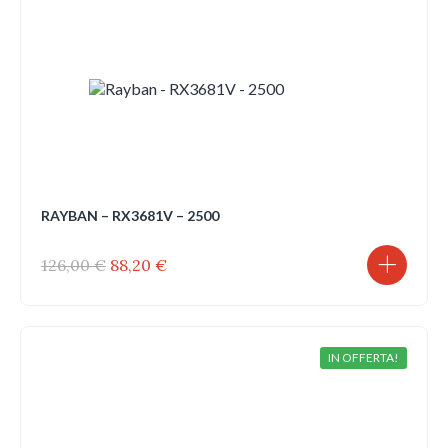
RAYBAN – RX3681V – 2500
Il
Il
126,00
€
88,20
€
prezzo
prezzo
originale
attuale
era:
è:
126,00 €.
88,20 €.
IN OFFERTA!