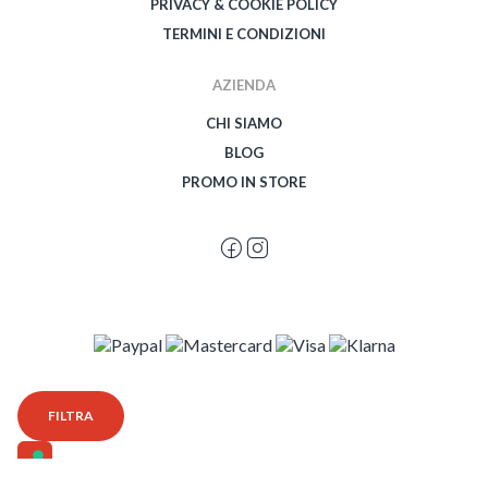
PRIVACY & COOKIE POLICY
TERMINI E CONDIZIONI
AZIENDA
CHI SIAMO
BLOG
PROMO IN STORE
© 2026 Spegetti Visione Superba - Frasimo SRL - P.Iva 02435950999 - Tutti i
FILTRA
diritti riservati - Powered by