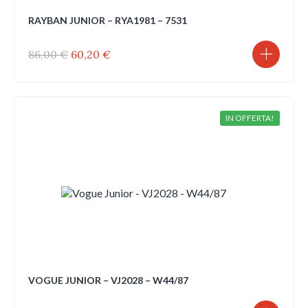
RAYBAN JUNIOR – RYA1981 – 7531
Il
Il
86,00
€
60,20
€
prezzo
prezzo
originale
attuale
era:
è:
86,00 €.
60,20 €.
IN OFFERTA!
VOGUE JUNIOR – VJ2028 – W44/87