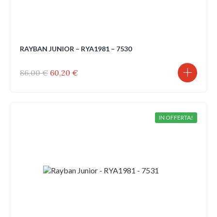
RAYBAN JUNIOR – RYA1981 – 7530
Il
Il
86,00
€
60,20
€
prezzo
prezzo
originale
attuale
era:
è:
86,00 €.
60,20 €.
IN OFFERTA!