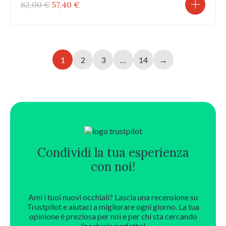
Il
Il
82,00
€
57,40
€
prezzo
prezzo
originale
attuale
era:
è:
82,00 €.
57,40 €.
1
2
3
…
14
→
Condividi la tua esperienza
con noi!
Ami i tuoi nuovi occhiali? Lascia una recensione su
Trustpilot e aiutaci a migliorare ogni giorno. La tua
opinione è preziosa per noi e per chi sta cercando
l’occhiale perfetto!