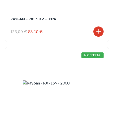
RAYBAN – RX3681V – 3094
Il
Il
126,00
€
88,20
€
prezzo
prezzo
originale
attuale
era:
è:
126,00 €.
88,20 €.
IN OFFERTA!