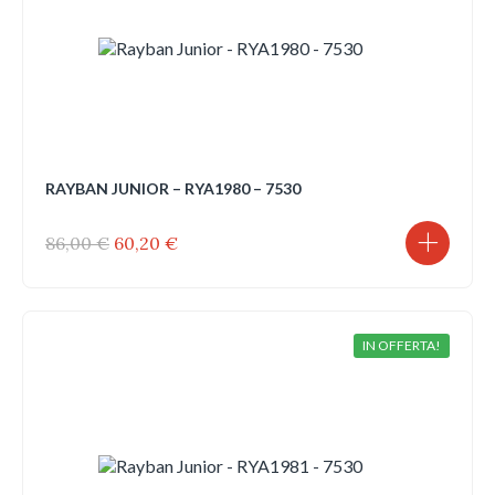
RAYBAN JUNIOR – RYA1980 – 7530
Il
Il
86,00
€
60,20
€
prezzo
prezzo
originale
attuale
era:
è:
86,00 €.
60,20 €.
IN OFFERTA!