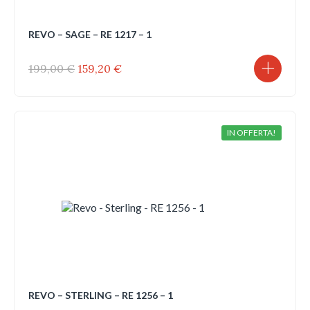
REVO – SAGE – RE 1217 – 1
Il
Il
199,00
€
159,20
€
prezzo
prezzo
originale
attuale
era:
è:
199,00 €.
159,20 €.
IN OFFERTA!
REVO – STERLING – RE 1256 – 1