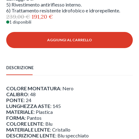
5) Rivestimento antiriflesso interno.
6) Trattamento resistente idrofobico e idrorepellente.
Il
Il
239,00
€
191,20
€
prezzo
prezzo
1 disponibili
Revo
originale
attuale
-
era:
è:
Sterling
AGGIUNGI AL CARRELLO
239,00 €.
191,20 €.
-
RE
1256
-
DESCRIZIONE
1
quantità
COLORE MONTATURA
: Nero
CALIBRO
: 48
PONTE
: 24
LUNGHEZZA ASTE
: 145
MATERIALE
: Plastica
FORMA
: Pantos
COLORE LENTE
: Blu
MATERIALE LENTE
: Cristallo
DESCRIZIONE LENTE
: Blu specchiato