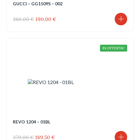
GUCCI – GG1509S – 002
Il
Il
380,00
€
190,00
€
prezzo
prezzo
originale
attuale
era:
è:
380,00 €.
190,00 €.
IN OFFERTA!
REVO 1204 – 01BL
Il
Il
379,00
€
189,50
€