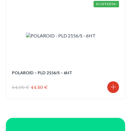
IN OFFERTA!
POLAROID – PLD 2156/S – 6HT
Il
Il
64,00
€
44,80
€
prezzo
prezzo
originale
attuale
era:
è:
64,00 €.
44,80 €.