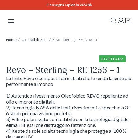
Skip
Consegna rapida in 24/48h
to
content
Home
/
Occhiali da Sole
/ Revo – Sterling – RE 1256 – 1
IN OFFERTA!
Revo – Sterling – RE 1256 – 1
La lente Revo è composta da 6 strati che le renda la lente più
performante al mondo:
1) Autentico rivestimento Oleofobico REVO repellente ad
olio e impronte digitali.
2) Tecnologia NASA delle lenti-rivestimenti a specchio a 3 –
6 strati per una visione perfetta.
3) Filtro polarizzato compatibile con la tecnologia digitale,
elima i riflessi che distraggono l’attenzione.
4) Kebte da sole ad alta tecnologia che protegge al 100 %
dai raggi UV.