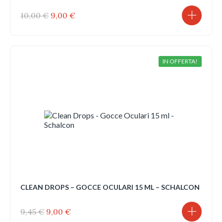
Il
Il
10,00
€
9,00
€
prezzo
prezzo
originale
attuale
era:
è:
10,00 €.
9,00 €.
IN OFFERTA!
CLEAN DROPS – GOCCE OCULARI 15 ML – SCHALCON
Il
Il
9,45
€
9,00
€
prezzo
prezzo