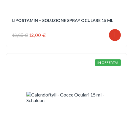
LIPOSTAMIN – SOLUZIONE SPRAY OCULARE 15 ML
Il
Il
13,65
€
12,00
€
prezzo
prezzo
originale
attuale
era:
è:
13,65 €.
12,00 €.
IN OFFERTA!