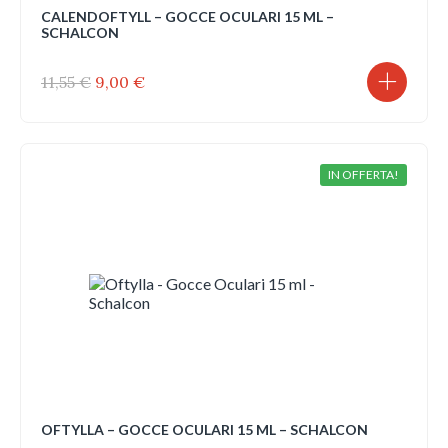
CALENDOFTYLL – GOCCE OCULARI 15 ML –
SCHALCON
Il
Il
11,55
€
9,00
€
prezzo
prezzo
originale
attuale
era:
è:
11,55 €.
9,00 €.
IN OFFERTA!
OFTYLLA – GOCCE OCULARI 15 ML – SCHALCON