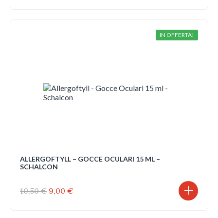
originale
attuale
era:
è:
9,45 €.
9,00 €.
IN OFFERTA!
ALLERGOFTYLL – GOCCE OCULARI 15 ML –
SCHALCON
Il
Il
10,50
€
9,00
€
prezzo
prezzo
originale
attuale