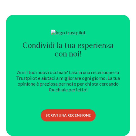
era:
è:
10,50 €.
9,00 €.
Condividi la tua esperienza
con noi!
Ami i tuoi nuovi occhiali? Lascia una recensione su
Trustpilot e aiutaci a migliorare ogni giorno. La tua
opinione è preziosa per noi e per chi sta cercando
l’occhiale perfetto!
SCRIVI UNA RECENSIONE