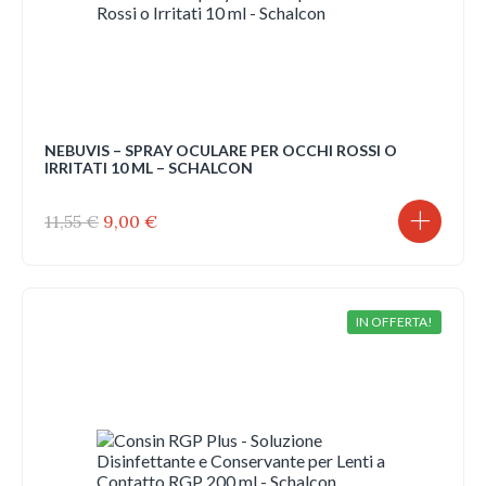
NEBUVIS – SPRAY OCULARE PER OCCHI ROSSI O
IRRITATI 10 ML – SCHALCON
Il
Il
11,55
€
9,00
€
prezzo
prezzo
originale
attuale
era:
è:
11,55 €.
9,00 €.
IN OFFERTA!