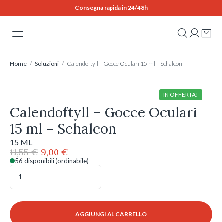
Skip
Consegna rapida in 24/48h
to
content
Home
/
Soluzioni
/ Calendoftyll – Gocce Oculari 15 ml – Schalcon
IN OFFERTA!
Calendoftyll – Gocce Oculari
15 ml – Schalcon
15 ML
Il
Il
11,55
€
9,00
€
prezzo
prezzo
56 disponibili (ordinabile)
Calendoftyll
originale
attuale
-
era:
è:
Gocce
11,55 €.
9,00 €.
Oculari
15
AGGIUNGI AL CARRELLO
ml