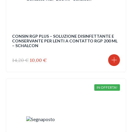
CONSIN RGP PLUS – SOLUZIONE DISINFETTANTE E
CONSERVANTE PER LENTI A CONTATTO RGP 200 ML
– SCHALCON
Il
Il
14,20
€
10,00
€
prezzo
prezzo
originale
attuale
era:
è:
14,20 €.
10,00 €.
IN OFFERTA!