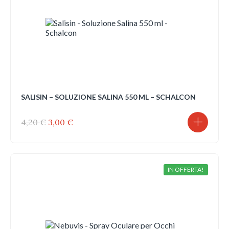
SALISIN – SOLUZIONE SALINA 550 ML – SCHALCON
Il
Il
4,20
€
3,00
€
prezzo
prezzo
originale
attuale
era:
è:
4,20 €.
3,00 €.
IN OFFERTA!