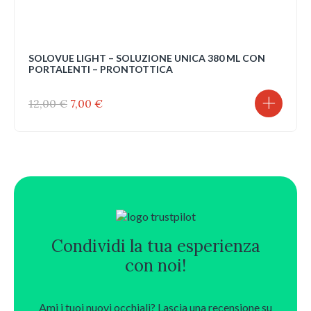
SOLOVUE LIGHT – SOLUZIONE UNICA 380 ML CON
PORTALENTI – PRONTOTTICA
Il
Il
12,00
€
7,00
€
prezzo
prezzo
originale
attuale
era:
è:
12,00 €.
7,00 €.
Condividi la tua esperienza
con noi!
Ami i tuoi nuovi occhiali? Lascia una recensione su