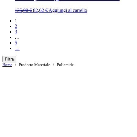
119,00 €.
69,62 €.
Il
Il
135,00
€
82,62
€
Aggiungi al carrello
prezzo
prezzo
1
originale
attuale
2
era:
è:
3
135,00 €.
82,62 €.
…
5
→
Filtra
Home
/ Prodotto Materiale / Poliamide