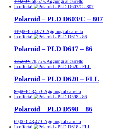
Il
Il
109,00
€
68,67
€
Aggiungi al carrello
prezzo
prezzo
In offerta!
originale
attuale
era:
è:
Polaroid – PLD D603/C – 807
109,00 €.
68,67 €.
Il
Il
119,00
€
74,97
€
Aggiungi al carrello
prezzo
prezzo
In offerta!
originale
attuale
era:
è:
Polaroid – PLD D617 – 86
119,00 €.
74,97 €.
Il
Il
125,00
€
78,75
€
Aggiungi al carrello
prezzo
prezzo
In offerta!
originale
attuale
era:
è:
Polaroid – PLD D620 – FLL
125,00 €.
78,75 €.
Il
Il
85,00
€
53,55
€
Aggiungi al carrello
prezzo
prezzo
In offerta!
originale
attuale
era:
è:
Polaroid – PLD D598 – 86
85,00 €.
53,55 €.
Il
Il
69,00
€
43,47
€
Aggiungi al carrello
prezzo
prezzo
In offerta!