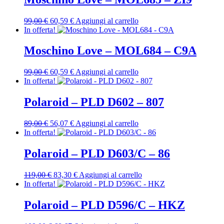
99,00 €.
60,59 €.
Il
Il
99,00
€
60,59
€
Aggiungi al carrello
prezzo
prezzo
In offerta!
originale
attuale
era:
è:
Moschino Love – MOL684 – C9A
99,00 €.
60,59 €.
Il
Il
99,00
€
60,59
€
Aggiungi al carrello
prezzo
prezzo
In offerta!
originale
attuale
era:
è:
Polaroid – PLD D602 – 807
99,00 €.
60,59 €.
Il
Il
89,00
€
56,07
€
Aggiungi al carrello
prezzo
prezzo
In offerta!
originale
attuale
era:
è:
Polaroid – PLD D603/C – 86
89,00 €.
56,07 €.
Il
Il
119,00
€
83,30
€
Aggiungi al carrello
prezzo
prezzo
In offerta!
originale
attuale
era:
è:
Polaroid – PLD D596/C – HKZ
119,00 €.
83,30 €.