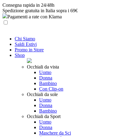
Skip
Consegna rapida in 24/48h
to
Spedizione gratuita in Italia sopra i 69€
content
Pagamenti a rate con Klarna
Chi Siamo
Saldi Estivi
Promo in Store
Shop
Occhiali da vista
Uomo
Donna
Bambino
Con Clip-on
Occhiali da sole
Uomo
Donna
Bambino
Occhiali da Sport
Uomo
Donna
Maschere da Sci