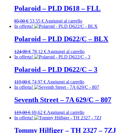
originale
attuale
era:
è:
Polaroid – PLD D618 – FLL
69,00 €.
43,47 €.
Il
Il
85,00
€
53,55
€
Aggiungi al carrello
prezzo
prezzo
In offerta!
originale
attuale
era:
è:
Polaroid – PLD D622/C – BLX
85,00 €.
53,55 €.
Il
Il
124,00
€
78,12
€
Aggiungi al carrello
prezzo
prezzo
In offerta!
originale
attuale
era:
è:
Polaroid – PLD D622/C – 3
124,00 €.
78,12 €.
Il
Il
119,00
€
74,97
€
Aggiungi al carrello
prezzo
prezzo
In offerta!
originale
attuale
era:
è:
Seventh Street – 7A 629/C – 807
119,00 €.
74,97 €.
Il
Il
119,00
€
69,62
€
Aggiungi al carrello
prezzo
prezzo
In offerta!
originale
attuale
era:
è:
Tommy Hilfiger – TH 2327 – 7ZJ