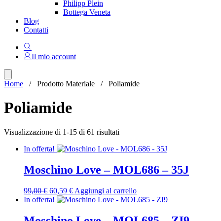
Philipp Plein
Bottega Veneta
Blog
Contatti
Il mio account
Home
/ Prodotto Materiale / Poliamide
Poliamide
Ordina
Visualizzazione di 1-15 di 61 risultati
in
In offerta!
base
al
più
Moschino Love – MOL686 – 35J
recente
Il
Il
99,00
€
60,59
€
Aggiungi al carrello
prezzo
prezzo
In offerta!
originale
attuale
era:
è:
Moschino Love – MOL685 – ZI9