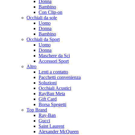
Donna
Bambino
Con Clip-on
Occhiali da sole
Uomo
Donna
Bambino
Occhiali da Sport
Uomo
Donna
Maschere da Sci
Accessori Sport
Altro
Lenti a contatto
Pacchetti convenienza
Soluzioni
Occhiali Acustici
RayBan Meta
Gift Card
Borsa Spegetti
Top Brand
Ray-Ban
Gucci
Saint Laurent
Alexander McQueen