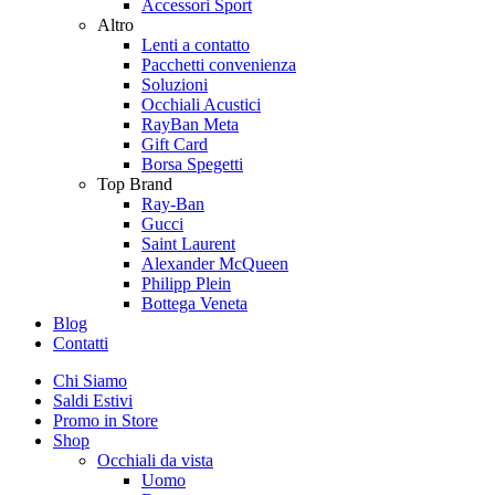
Accessori Sport
Altro
Lenti a contatto
Pacchetti convenienza
Soluzioni
Occhiali Acustici
RayBan Meta
Gift Card
Borsa Spegetti
Top Brand
Ray-Ban
Gucci
Saint Laurent
Alexander McQueen
Philipp Plein
Bottega Veneta
Blog
Contatti
Chi Siamo
Saldi Estivi
Promo in Store
Shop
Occhiali da vista
Uomo