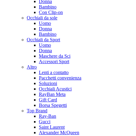
Donna
Bambino
Con Clip-on
Occhiali da sole
Uomo
Donna
Bambino
Occhiali da Sport
Uomo
Donna
Maschere da Sci
Accessori Sport
Altro
Lenti a contatto
Pacchetti convenienza
Soluzioni
Occhiali Acustici
RayBan Meta
Gift Card
Borsa Spegetti
Top Brand
Ray-Ban
Gucci
Saint Laurent
Alexander McQueen