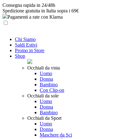
Skip
Consegna rapida in 24/48h
to
Spedizione gratuita in Italia sopra i 69€
content
Pagamenti a rate con Klarna
Chi Siamo
Saldi Estivi
Promo in Store
Shop
Occhiali da vista
Uomo
Donna
Bambino
Con Clip-on
Occhiali da sole
Uomo
Donna
Bambino
Occhiali da Sport
Uomo
Donna
Maschere da Sci