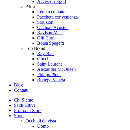
Accessori Sport
Altro
Lenti a contatto
Pacchetti convenienza
Soluzioni
Occhiali Acustici
RayBan Meta
Gift Card
Borsa Spegetti
Top Brand
Ray-Ban
Gucci
Saint Laurent
Alexander McQueen
Philipp Plein
Bottega Veneta
Blog
Contatti
Chi Siamo
Saldi Estivi
Promo in Store
Shop
Occhiali da vista
Uomo