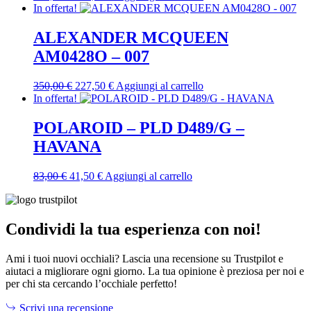
prezzo
prezzo
In offerta!
originale
attuale
era:
è:
ALEXANDER MCQUEEN
330,00 €.
165,00 €.
AM0428O – 007
Il
Il
350,00
€
227,50
€
Aggiungi al carrello
prezzo
prezzo
In offerta!
originale
attuale
era:
è:
POLAROID – PLD D489/G –
350,00 €.
227,50 €.
HAVANA
Il
Il
83,00
€
41,50
€
Aggiungi al carrello
prezzo
prezzo
originale
attuale
era:
è:
83,00 €.
41,50 €.
Condividi la tua esperienza con noi!
Ami i tuoi nuovi occhiali? Lascia una recensione su Trustpilot e
aiutaci a migliorare ogni giorno. La tua opinione è preziosa per noi e
per chi sta cercando l’occhiale perfetto!
Scrivi una recensione