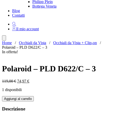
Philipp Plein
Bottega Veneta
Blog
Contatti
Il mio account
Home
/
Occhiali da Vista
/
Occhiali da Vista + Clip-on
/
Polaroid – PLD D622/C – 3
In offerta!
Polaroid – PLD D622/C – 3
Il
Il
119,00
€
74,97
€
prezzo
prezzo
1 disponibili
originale
attuale
era:
è:
Polaroid
Aggiungi al carrello
119,00 €.
74,97 €.
-
PLD
Descrizione
D622/C