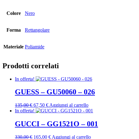
Colore
Nero
Forma
Rettangolare
Materiale
Poliamide
Prodotti correlati
In offerta!
GUESS – GU50060 – 026
Il
Il
135,00
€
67,50
€
Aggiungi al carrello
prezzo
prezzo
In offerta!
originale
attuale
era:
è:
GUCCI – GG1521O – 001
135,00 €.
67,50 €.
Il
Il
330,00
€
165,00
€
Aggiungi al carrello