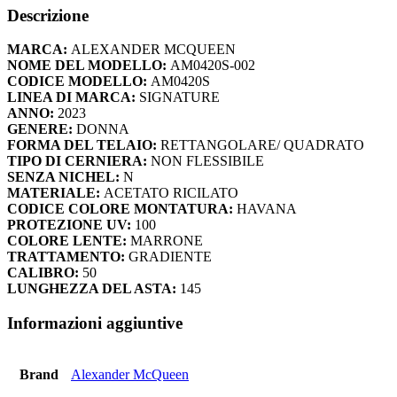
Descrizione
290,00 €.
188,50 €.
MARCA:
ALEXANDER MCQUEEN
NOME DEL MODELLO:
AM0420S-002
CODICE MODELLO:
AM0420S
LINEA DI MARCA:
SIGNATURE
ANNO:
2023
GENERE:
DONNA
FORMA DEL TELAIO:
RETTANGOLARE/ QUADRATO
TIPO DI CERNIERA:
NON FLESSIBILE
SENZA NICHEL:
N
MATERIALE:
ACETATO RICILATO
CODICE COLORE MONTATURA:
HAVANA
PROTEZIONE UV:
100
COLORE LENTE:
MARRONE
TRATTAMENTO:
GRADIENTE
CALIBRO:
50
LUNGHEZZA DEL ASTA:
145
Informazioni aggiuntive
Brand
Alexander McQueen