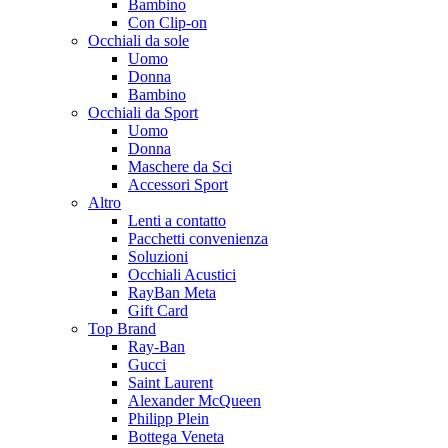
Bambino
Con Clip-on
Occhiali da sole
Uomo
Donna
Bambino
Occhiali da Sport
Uomo
Donna
Maschere da Sci
Accessori Sport
Altro
Lenti a contatto
Pacchetti convenienza
Soluzioni
Occhiali Acustici
RayBan Meta
Gift Card
Top Brand
Ray-Ban
Gucci
Saint Laurent
Alexander McQueen
Philipp Plein
Bottega Veneta