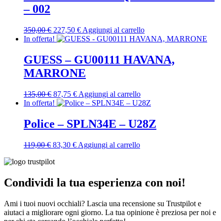
328,00 €.
164,00 €.
– 002
Il
Il
350,00
€
227,50
€
Aggiungi al carrello
prezzo
prezzo
In offerta!
originale
attuale
era:
è:
GUESS – GU00111 HAVANA,
350,00 €.
227,50 €.
MARRONE
Il
Il
135,00
€
87,75
€
Aggiungi al carrello
prezzo
prezzo
In offerta!
originale
attuale
era:
è:
Police – SPLN34E – U28Z
135,00 €.
87,75 €.
Il
Il
119,00
€
83,30
€
Aggiungi al carrello
prezzo
prezzo
originale
attuale
era:
è:
119,00 €.
83,30 €.
Condividi la tua esperienza con noi!
Ami i tuoi nuovi occhiali? Lascia una recensione su Trustpilot e
aiutaci a migliorare ogni giorno. La tua opinione è preziosa per noi e