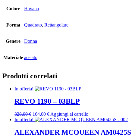
Colore
Havana
Forma
Quadrato
,
Rettangolare
Genere
Donna
Materiale
acetato
Prodotti correlati
In offerta!
REVO 1190 – 03BLP
Il
Il
328,00
€
164,00
€
Aggiungi al carrello
prezzo
prezzo
In offerta!
originale
attuale
era:
è:
ALEXANDER MCQUEEN AM0425S