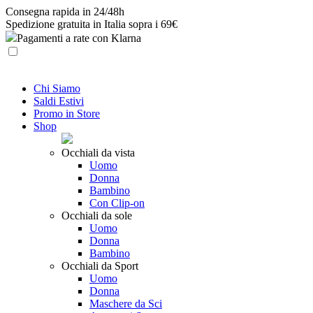
Skip
Consegna rapida in 24/48h
to
Spedizione gratuita in Italia sopra i 69€
content
Pagamenti a rate con Klarna
Chi Siamo
Saldi Estivi
Promo in Store
Shop
Occhiali da vista
Uomo
Donna
Bambino
Con Clip-on
Occhiali da sole
Uomo
Donna
Bambino
Occhiali da Sport
Uomo
Donna
Maschere da Sci