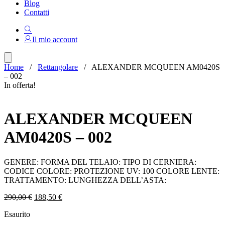
Blog
Contatti
Il mio account
Home
/
Rettangolare
/ ALEXANDER MCQUEEN AM0420S
– 002
In offerta!
ALEXANDER MCQUEEN
AM0420S – 002
GENERE: FORMA DEL TELAIO: TIPO DI CERNIERA:
CODICE COLORE: PROTEZIONE UV: 100 COLORE LENTE:
TRATTAMENTO: LUNGHEZZA DELL’ASTA:
Il
Il
290,00
€
188,50
€
prezzo
prezzo
Esaurito
originale
attuale
era:
è: